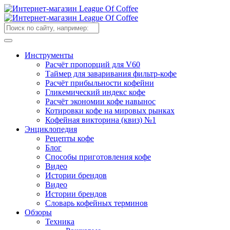
Инструменты
Расчёт пропорций для V60
Таймер для заваривания фильтр-кофе
Расчёт прибыльности кофейни
Гликемический индекс кофе
Расчёт экономии кофе навынос
Котировки кофе на мировых рынках
Кофейная викторина (квиз) №1
Энциклопедия
Рецепты кофе
Блог
Способы приготовления кофе
Видео
Истории брендов
Видео
Истории брендов
Словарь кофейных терминов
Обзоры
Техника