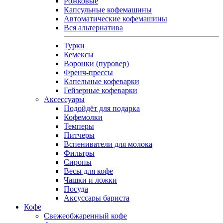
Рожковые
Капсульные кофемашины
Автоматические кофемашины
Вся альтернатива
Турки
Кемексы
Воронки (пуровер)
Френч-прессы
Капельные кофеварки
Гейзерные кофеварки
Аксессуары
Подойдёт для подарка
Кофемолки
Темперы
Питчеры
Вспениватели для молока
Фильтры
Сиропы
Весы для кофе
Чашки и ложки
Посуда
Аксуссары бариста
Кофе
Свежеобжаренный кофе