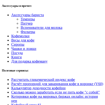
Аксессуары и прочее:
Аксессуары бариста
Темперы
Питчер
Вспениватели для молока
Фильтры
Кофемолки
Весы для кофе
Сиропы
Чашки и ложки
Посуда
Книги
Для подарка кофеману
Полезные сервисы:
Рассчитать гликемический индекс кофе
Расчёт пропорций для заваривания кофе в воронке (V60)
Калькулятор доходности кофейни
Сколько можно заработать если не пить кофе "с собой"
Котировки кофе на мировых биржах онлайн: история
цен
Кофейный квиз #1