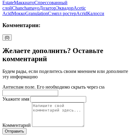
Estate
Маккиато
Спрессованный
слой
Chanchamayo
Дозатор
Эквадор
Acetic
Acid
Мокко
Granulation
Сэмпл ростер
Acrid
Калосси
Комментарии:
(0)
Желаете дополнить? Оставьте
комментарий
Будем рады, если поделитесь своим мнением или дополните
эту информацию
Антиспам поле. Его необходимо скрыть через css
Укажите имя
Комментарий
Отправить