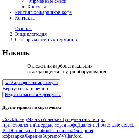
Фирменные смеси
Капсулы
Рейтинг обжарщиков кофе
Контакты
Главная
Энциклопедия
Словарь кофейных терминов
Накипь
Отложения карбоната кальция,
осаждающиеся внутри оборудования.
← Миграция частиц шелухи
Вернуться к перечню
Недостаточная экстракция →
Другие термины из справочника
Crack
Бленд
Malawi
Упаковка
Турбулентность при
приготовлении
Твердые сорта кофе
Давление
Potato taste defect,
PTD
Grind specification
Плотность
Гейзерная
кофеварка
Хередиа
Supremo
Wallenford