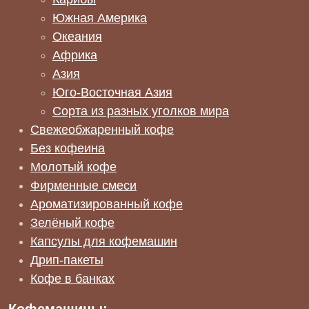
Южная Америка
Океания
Африка
Азия
Юго-Восточная Азия
Сорта из разных уголков мира
Свежеобжаренный кофе
Без кофеина
Молотый кофе
Фирменные смеси
Ароматизированный кофе
Зелёный кофе
Капсулы для кофемашин
Дрип-пакеты
Кофе в банках