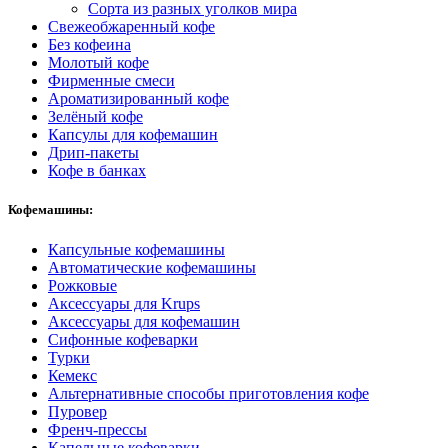
Сорта из разных уголков мира
Свежеобжаренный кофе
Без кофеина
Молотый кофе
Фирменные смеси
Ароматизированный кофе
Зелёный кофе
Капсулы для кофемашин
Дрип-пакеты
Кофе в банках
Кофемашины:
Капсульные кофемашины
Автоматические кофемашины
Рожковые
Аксессуары для Krups
Аксессуары для кофемашин
Сифонные кофеварки
Турки
Кемекс
Альтернативные способы приготовления кофе
Пуровер
Френч-прессы
Капельные кофеварки