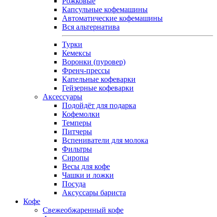
Рожковые
Капсульные кофемашины
Автоматические кофемашины
Вся альтернатива
Турки
Кемексы
Воронки (пуровер)
Френч-прессы
Капельные кофеварки
Гейзерные кофеварки
Аксессуары
Подойдёт для подарка
Кофемолки
Темперы
Питчеры
Вспениватели для молока
Фильтры
Сиропы
Весы для кофе
Чашки и ложки
Посуда
Аксуссары бариста
Кофе
Свежеобжаренный кофе