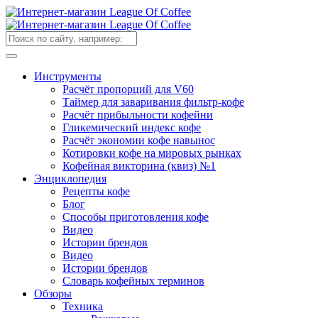
Инструменты
Расчёт пропорций для V60
Таймер для заваривания фильтр-кофе
Расчёт прибыльности кофейни
Гликемический индекс кофе
Расчёт экономии кофе навынос
Котировки кофе на мировых рынках
Кофейная викторина (квиз) №1
Энциклопедия
Рецепты кофе
Блог
Способы приготовления кофе
Видео
Истории брендов
Видео
Истории брендов
Словарь кофейных терминов
Обзоры
Техника