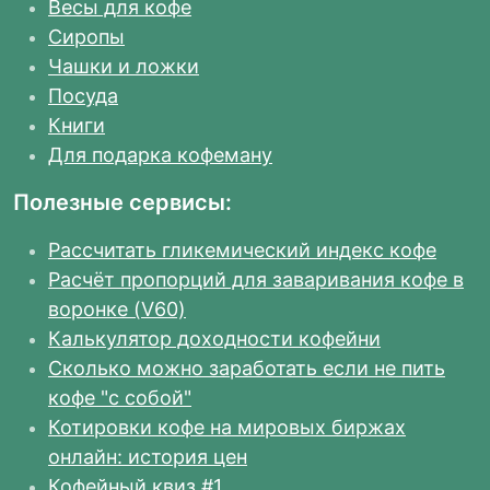
Весы для кофе
Сиропы
Чашки и ложки
Посуда
Книги
Для подарка кофеману
Полезные сервисы:
Рассчитать гликемический индекс кофе
Расчёт пропорций для заваривания кофе в
воронке (V60)
Калькулятор доходности кофейни
Сколько можно заработать если не пить
кофе "с собой"
Котировки кофе на мировых биржах
онлайн: история цен
Кофейный квиз #1