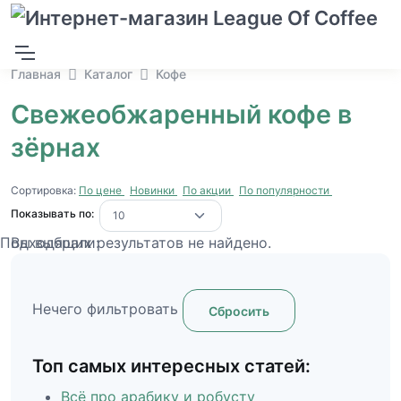
Главная
Каталог
Кофе
Свежеобжаренный кофе в
зёрнах
Сортировка:
По цене
Новинки
По акции
По популярности
Показывать по:
Подходящих результатов не найдено.
Вы выбрали:
Нечего фильтровать
Сбросить
Топ самых интересных статей:
Всё про арабику и робусту