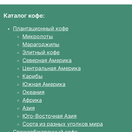
Каталог кофе:
Плантационный кофе
Микролоты
Марагоджипы
Элитный кофе
Северная Америка
Центральная Америка
Карибы
Южная Америка
Океания
Африка
Азия
Юго-Восточная Азия
Сорта из разных уголков мира
Свежеобжаренный кофе