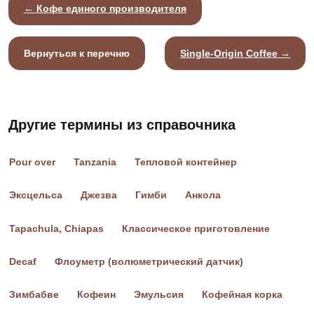
← Кофе единого производителя
Вернуться к перечню
Single-Origin Coffee →
Другие термины из справочника
Pour over
Tanzania
Тепловой контейнер
Эксцельса
Джезва
Гимби
Анкола
Tapachula, Chiapas
Классическое приготовление
Decaf
Флоуметр (волюметрический датчик)
Зимбабве
Кофеин
Эмульсия
Кофейная корка