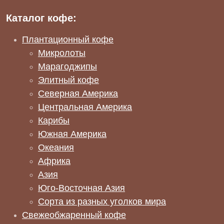
Каталог кофе:
Плантационный кофе
Микролоты
Марагоджипы
Элитный кофе
Северная Америка
Центральная Америка
Карибы
Южная Америка
Океания
Африка
Азия
Юго-Восточная Азия
Сорта из разных уголков мира
Свежеобжаренный кофе