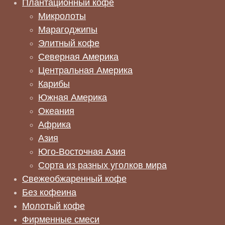
Плантационный кофе
Микролоты
Марагоджипы
Элитный кофе
Северная Америка
Центральная Америка
Карибы
Южная Америка
Океания
Африка
Азия
Юго-Восточная Азия
Сорта из разных уголков мира
Свежеобжаренный кофе
Без кофеина
Молотый кофе
Фирменные смеси