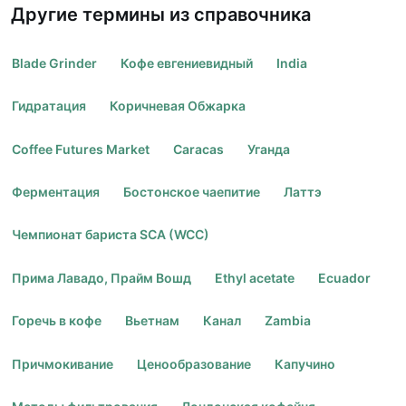
Другие термины из справочника
Blade Grinder
Кофе евгениевидный
India
Гидратация
Коричневая Обжарка
Coffee Futures Market
Caracas
Уганда
Ферментация
Бостонское чаепитие
Латтэ
Чемпионат бариста SCA (WCC)
Прима Лавадо, Прайм Вошд
Ethyl acetate
Ecuador
Горечь в кофе
Вьетнам
Канал
Zambia
Причмокивание
Ценообразование
Капучино