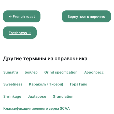
← French roast
Вернуться к перечню
Freshness →
Другие термины из справочника
Sumatra
Бойлер
Grind specification
Аэропресс
Sweetness
Караколь (Пибери)
Гора Гайо
Shrinkage
Juxtapose
Granulation
Классификация зеленого зерна SCAA