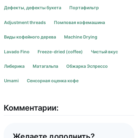
Дефекты, дефекты букета
Портафильтр
Adjustment threads
Помповая кофемашина
Виды кофейного дерева
Machine Drying
Lavado Fino
Freeze-dried (coffee)
Чистый вкус
Либерика
Матагальпа
Обжарка Эспрессо
Umami
Сенсорная оценка кофе
Комментарии:
Желаете дополнить?