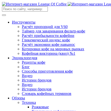
Инструменты
Расчёт пропорций для V60
Таймер для заваривания фильтр-кофе
Расчёт прибыльности кофейни
Гликемический индекс кофе
Расчёт экономии кофе навынос
Котировки кофе на мировых рынках
Кофейная викторина (квиз) №1
Энциклопедия
Рецепты кофе
Блог
Способы приготовления кофе
Видео
Истории брендов
Видео
Истории брендов
Словарь кофейных терминов
Обзоры
Техника
Рожковые