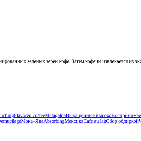
инированных зеленых зерен кофе. Затем кофеин извлекается из э
nching
Flavored coffee
Matagalpa
Выращенные высоко
Воспринимае
emucilage
Мока–Ява
Absorbing
Мексика
Cafe au lait
Сбор обдиркой