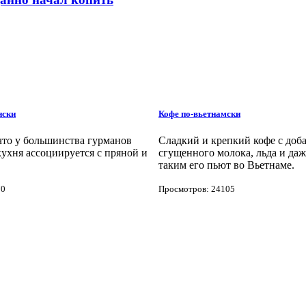
нски
Кофе по-вьетнамски
что у большинства гурманов
Сладкий и крепкий кофе с доб
кухня ассоциируется с пряной и
сгущенного молока, льда и даж
таким его пьют во Вьетнаме.
70
Просмотров: 24105