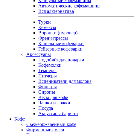
Капсульные кофемашины
Автоматические кофемашины
Вся альтернатива
Турки
Кемексы
Воронки (пуровер)
Френч-прессы
Капельные кофеварки
Гейзерные кофеварки
Аксессуары
Подойдёт для подарка
Кофемолки
Темперы
Питчеры
Вспениватели для молока
Фильтры
Сиропы
Весы для кофе
Чашки и ложки
Посуда
Аксуссары бариста
Кофе
Свежеобжаренный кофе
Фирменные смеси