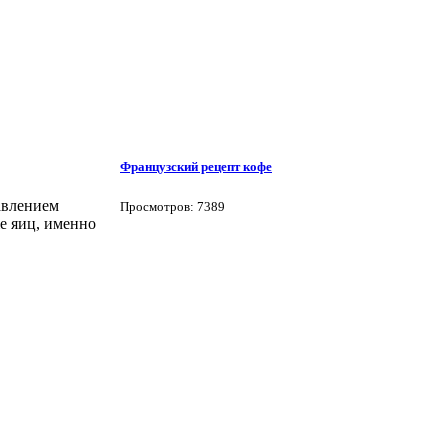
Французский рецепт кофе
авлением
Просмотров: 7389
е яиц, именно