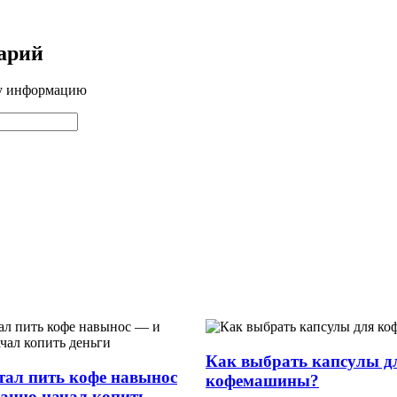
арий
ту информацию
Как выбрать капсулы д
стал пить кофе навынос
кофемашины?
анно начал копить