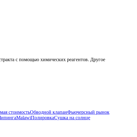
кстракта с помощью химических реагентов. Другое
мая стоимость
Обводной клапан
Фьючерсный рынок
Чипинга
Malawi
Полировка
Сушка на солнце