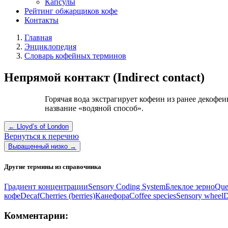
Капсулы
Рейтинг обжарщиков кофе
Контакты
Главная
Энциклопедия
Словарь кофейных терминов
Непрямой контакт (Indirect contact)
Горячая вода экстрагирует кофеин из ранее декофе
название «водяной способ».
← Lloyd’s of London
Вернуться к перечню
Выращенный низко →
Другие термины из справочника
Градиент концентрации
Sensory Coding System
Блеклое зерно
Que
кофе
Decaf
Cherries (berries)
Канефора
Coffee species
Sensory wheel
D
Комментарии: