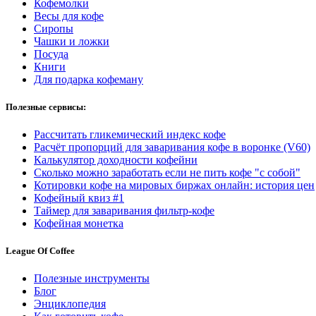
Кофемолки
Весы для кофе
Сиропы
Чашки и ложки
Посуда
Книги
Для подарка кофеману
Полезные сервисы:
Рассчитать гликемический индекс кофе
Расчёт пропорций для заваривания кофе в воронке (V60)
Калькулятор доходности кофейни
Сколько можно заработать если не пить кофе "с собой"
Котировки кофе на мировых биржах онлайн: история цен
Кофейный квиз #1
Таймер для заваривания фильтр-кофе
Кофейная монетка
League Of Coffee
Полезные инструменты
Блог
Энциклопедия