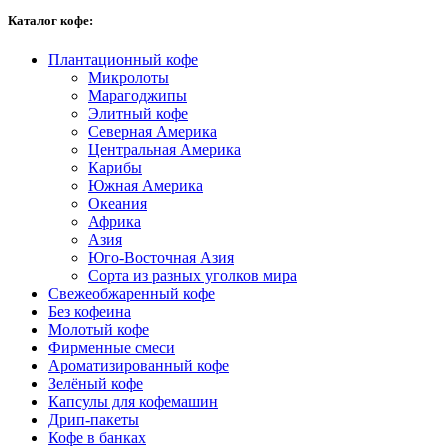
Каталог кофе:
Плантационный кофе
Микролоты
Марагоджипы
Элитный кофе
Северная Америка
Центральная Америка
Карибы
Южная Америка
Океания
Африка
Азия
Юго-Восточная Азия
Сорта из разных уголков мира
Свежеобжаренный кофе
Без кофеина
Молотый кофе
Фирменные смеси
Ароматизированный кофе
Зелёный кофе
Капсулы для кофемашин
Дрип-пакеты
Кофе в банках