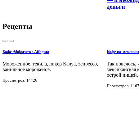
деньги
Рецепты
Кофе Аффогато / Affogato
Кофе по-мексика
Мороженное, текила, ликер Калуа, эспрессо,
Так повелось, 
ванильное мороженое.
мексиканская 
острой пищей.
Просмотров: 14426
Просмотров: 116