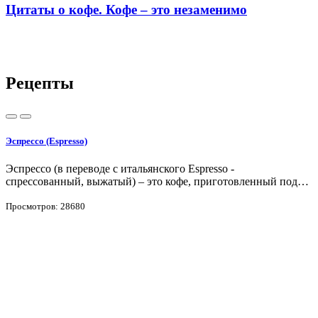
Цитаты о кофе. Кофе – это незаменимо
Рецепты
Эспрессо (Espresso)
К
Эспрессо (в переводе с итальянского Espresso -
К
спрессованный, выжатый) – это кофе, приготовленный под…
Р
Просмотров: 28680
П