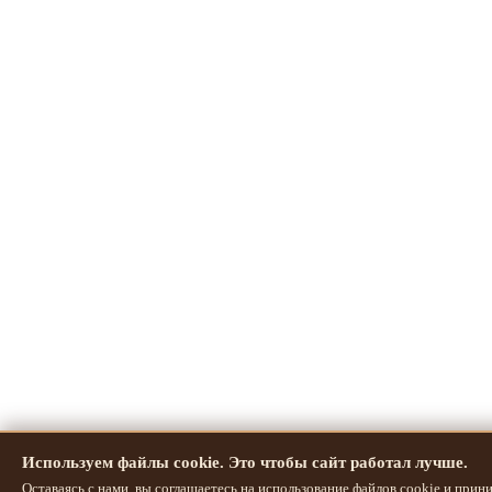
Используем файлы cookie. Это чтобы сайт работал лучше.
Оставаясь с нами, вы соглашаетесь на использование
файлов cookie
и прини