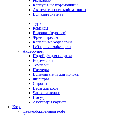
Рожковые
Капсульные кофемашины
Автоматические кофемашины
Вся альтернатива
Турки
Кемексы
Воронки (пуровер)
Френч-прессы
Капельные кофеварки
Гейзерные кофеварки
Аксессуары
Подойдёт для подарка
Кофемолки
Темперы
Питчеры
Вспениватели для молока
Фильтры
Сиропы
Весы для кофе
Чашки и ложки
Посуда
Аксуссары бариста
Кофе
Свежеобжаренный кофе