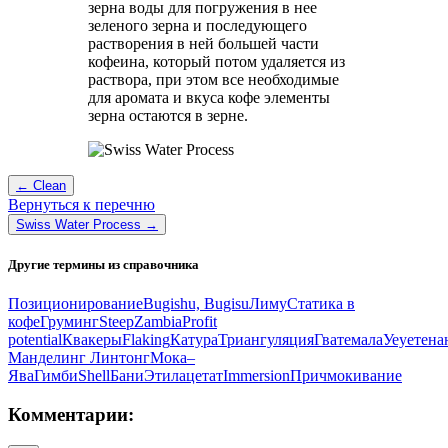
зерна воды для погружения в нее
зеленого зерна и последующего
растворения в ней большей части
кофеина, который потом удаляется из
раствора, при этом все необходимые
для аромата и вкуса кофе элементы
зерна остаются в зерне.
← Clean
Вернуться к перечню
Swiss Water Process →
Другие термины из справочника
Позиционирование
Bugishu, Bugisu
Лиму
Статика в
кофе
Груминг
Steep
Zambia
Profit
potential
Квакеры
Flaking
Катура
Триангуляция
Гватемала
Уеуетена
Манделинг Линтонг
Мока–
Ява
Гимби
Shell
Бани
Этилацетат
Immersion
Причмокивание
Комментарии: