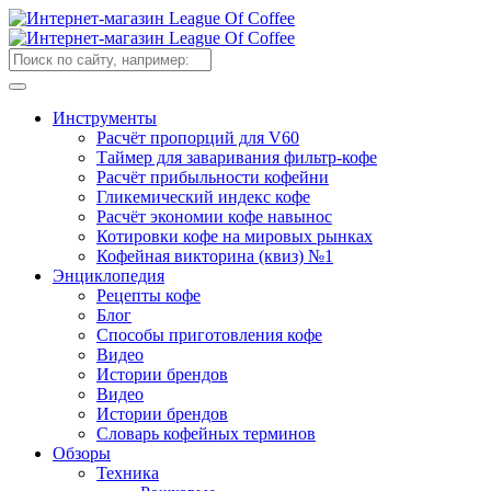
Инструменты
Расчёт пропорций для V60
Таймер для заваривания фильтр-кофе
Расчёт прибыльности кофейни
Гликемический индекс кофе
Расчёт экономии кофе навынос
Котировки кофе на мировых рынках
Кофейная викторина (квиз) №1
Энциклопедия
Рецепты кофе
Блог
Способы приготовления кофе
Видео
Истории брендов
Видео
Истории брендов
Словарь кофейных терминов
Обзоры
Техника