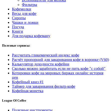
Вспениватели для молока
Фильтры
Кофемолки
Весы для кофе
Сиропы
Чашки и ложки
Посуда
Книги
Для подарка кофеману
Полезные сервисы:
Рассчитать гликемический индекс кофе
Расчёт пропорций для заваривания кофе в воронке (V60)
Калькулятор доходности кофейни
Сколько можно заработать если не пить кофе "с собой"
Котировки кофе на мировых биржах онлайн: история
цен
Кофейный квиз #1
Таймер для заваривания фильтр-кофе
Кофейная монетка
League Of Coffee
Полезные инструменты