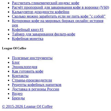
Рассчитать гликемический индекс кофе
Расчёт пропорций для заваривания кофе в воронке (V60)
Калькулятор доходности кофейни
Сколько можно заработать если не пить кофе "с собой"
Котировки кофе на мировых биржах онлайн: история
цен
Кофейный квиз #1
Таймер для заваривания фильтр-кофе
Кофейная монетка
League Of Coffee
Полезные инструменты
Блог
Энциклопедия
Как готовить кофе
Контакты
Страны-производители
Рецепты кофейных напитков
Доставка в регионы России
Видео
Бренды
© 2015-2026 League Of Coffee