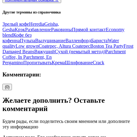
Другие термины из справочника
Зрелый кофе
Heredia
Geisha,
Gesha
Крэк
Разбавление
Раковины
Прямой контакт
Economy
blend
Кофе без
кофеина
Пульпа
Вылущивание
Валленфорд
Бариста
Water
quality
Low grown
Coatepec, Altura Coatepec
Boston Tea Party
Frost
Damaged Beans
Вяжущий
Сухой (немытый метод)
Parchment
Coffee, In Parchment, En
Pergamino
Пропитывать
Крема
Шлифование
Crack
Комментарии:
(0)
Желаете дополнить? Оставьте
комментарий
Будем рады, если поделитесь своим мнением или дополните
эту информацию