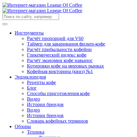
Инструменты
Расчёт пропорций для V60
Таймер для заваривания фильтр-кофе
Расчёт прибыльности кофейни
Гликемический индекс кофе
Расчёт экономии кофе навынос
Котировки кофе на мировых рынках
Кофейная викторина (квиз) №1
Энциклопедия
Рецепты кофе
Блог
Способы приготовления кофе
Видео
Истории брендов
Видео
Истории брендов
Словарь кофейных терминов
Обзоры
Техника