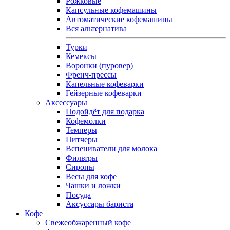
Рожковые
Капсульные кофемашины
Автоматические кофемашины
Вся альтернатива
Турки
Кемексы
Воронки (пуровер)
Френч-прессы
Капельные кофеварки
Гейзерные кофеварки
Аксессуары
Подойдёт для подарка
Кофемолки
Темперы
Питчеры
Вспениватели для молока
Фильтры
Сиропы
Весы для кофе
Чашки и ложки
Посуда
Аксуссары бариста
Кофе
Свежеобжаренный кофе