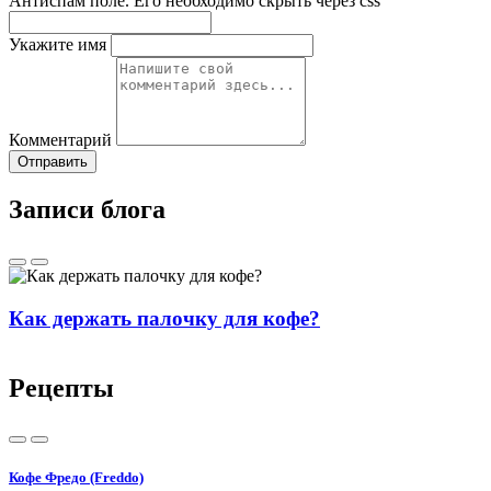
Антиспам поле. Его необходимо скрыть через css
Укажите имя
Комментарий
Отправить
Записи блога
Как держать палочку для кофе?
Рецепты
Кофе Фредо (Freddo)
В