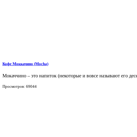
Кофе Моккачино (Mocha)
Мокаччино – это напиток (некоторые и вовсе называют его дес
Просмотров: 69044