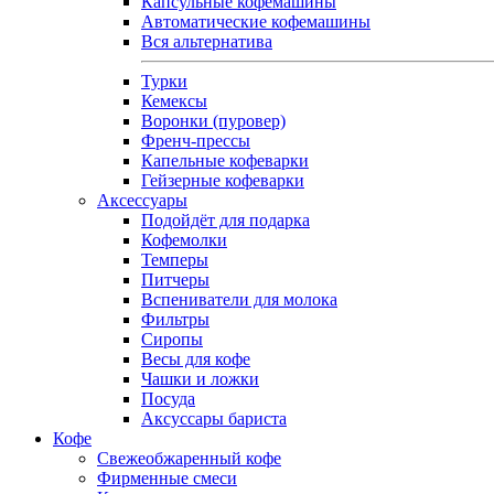
Капсульные кофемашины
Автоматические кофемашины
Вся альтернатива
Турки
Кемексы
Воронки (пуровер)
Френч-прессы
Капельные кофеварки
Гейзерные кофеварки
Аксессуары
Подойдёт для подарка
Кофемолки
Темперы
Питчеры
Вспениватели для молока
Фильтры
Сиропы
Весы для кофе
Чашки и ложки
Посуда
Аксуссары бариста
Кофе
Свежеобжаренный кофе
Фирменные смеси