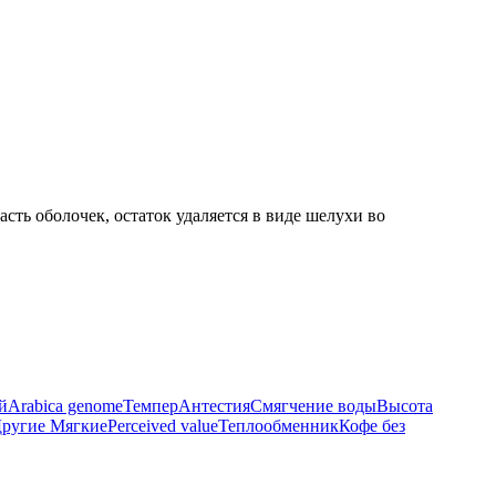
ть оболочек, остаток удаляется в виде шелухи во
й
Arabica genome
Темпер
Антестия
Смягчение воды
Высота
ругие Мягкие
Perceived value
Теплообменник
Кофе без