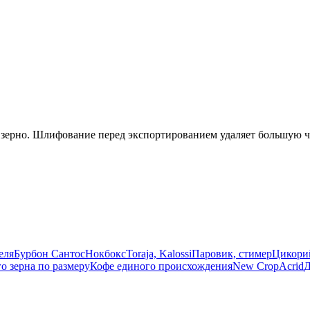
ерно. Шлифование перед экспортированием удаляет большую час
еля
Бурбон Сантос
Нокбокс
Toraja, Kalossi
Паровик, стимер
Цикори
о зерна по размеру
Кофе единого происхождения
New Crop
Acrid
Д