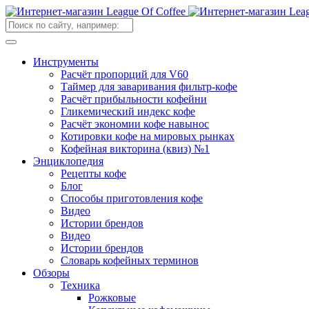
Инструменты
Расчёт пропорций для V60
Таймер для заваривания фильтр-кофе
Расчёт прибыльности кофейни
Гликемический индекс кофе
Расчёт экономии кофе навынос
Котировки кофе на мировых рынках
Кофейная викторина (квиз) №1
Энциклопедия
Рецепты кофе
Блог
Способы приготовления кофе
Видео
Истории брендов
Видео
Истории брендов
Словарь кофейных терминов
Обзоры
Техника
Рожковые