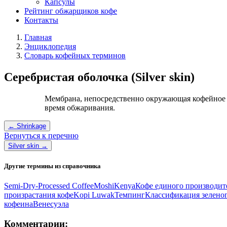
Капсулы
Рейтинг обжарщиков кофе
Контакты
Главная
Энциклопедия
Словарь кофейных терминов
Серебристая оболочка (Silver skin)
Мембрана, непосредственно окружающая кофейное з
время обжаривания.
← Shrinkage
Вернуться к перечню
Silver skin →
Другие термины из справочника
Semi-Dry-Processed Coffee
Moshi
Kenya
Кофе единого производит
произрастания кофе
Kopi Luwak
Темпинг
Классификация зеленог
кофеина
Венесуэла
Комментарии: