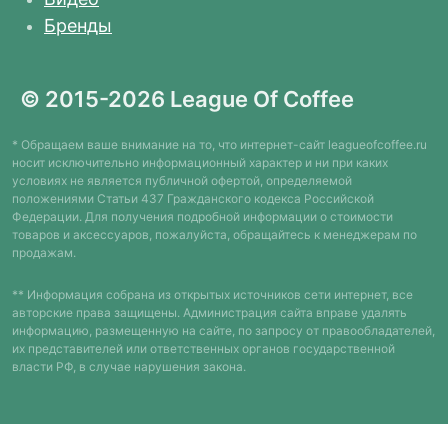
Бренды
© 2015-2026 League Of Coffee
* Обращаем ваше внимание на то, что интернет-сайт leagueofcoffee.ru
носит исключительно информационный характер и ни при каких
условиях не является публичной офертой, определяемой
положениями Статьи 437 Гражданского кодекса Российской
Федерации. Для получения подробной информации о стоимости
товаров и аксессуаров, пожалуйста, обращайтесь к менеджерам по
продажам.
** Информация собрана из открытых источников сети интернет, все
авторские права защищены. Администрация сайта вправе удалять
информацию, размещенную на сайте, по запросу от правообладателей,
их представителей или ответственных органов государственной
власти РФ, в случае нарушения закона.