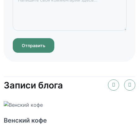
Отправить
Записи блога
Венский кофе
П
э