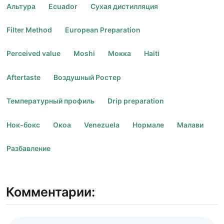
Альтура
Ecuador
Сухая дистилляция
Filter Method
European Preparation
Perceived value
Moshi
Мокка
Haiti
Aftertaste
Воздушный Ростер
Температурный профиль
Drip preparation
Нок-бокс
Окоа
Venezuela
Нормале
Малави
Разбавление
Комментарии: