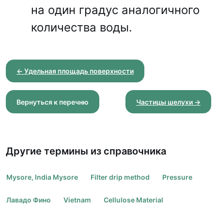
на один градус аналогичного
количества воды.
← Удельная площадь поверхности
Вернуться к перечню
Частицы шелухи →
Другие термины из справочника
Mysore, India Mysore
Filter drip method
Pressure
Лавадо Фино
Vietnam
Cellulose Material