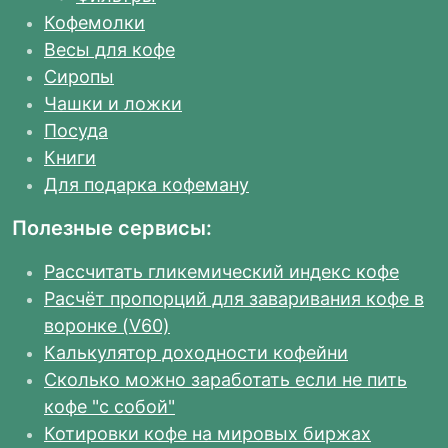
Кофемолки
Весы для кофе
Сиропы
Чашки и ложки
Посуда
Книги
Для подарка кофеману
Полезные сервисы:
Рассчитать гликемический индекс кофе
Расчёт пропорций для заваривания кофе в
воронке (V60)
Калькулятор доходности кофейни
Сколько можно заработать если не пить
кофе "с собой"
Котировки кофе на мировых биржах