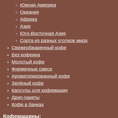
Южная Америка
Океания
Африка
Азия
Юго-Восточная Азия
Сорта из разных уголков мира
Свежеобжаренный кофе
Без кофеина
Молотый кофе
Фирменные смеси
Ароматизированный кофе
Зелёный кофе
Капсулы для кофемашин
Дрип-пакеты
Кофе в банках
Кофемашины: