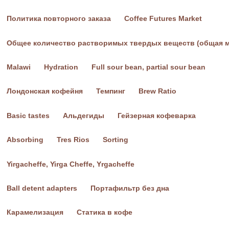
Политика повторного заказа
Coffee Futures Market
Общее количество растворимых твердых веществ (общая 
Malawi
Hydration
Full sour bean, partial sour bean
Лондонская кофейня
Темпинг
Brew Ratio
Basic tastes
Альдегиды
Гейзерная кофеварка
Absorbing
Tres Rios
Sorting
Yirgacheffe, Yirga Cheffe, Yrgacheffe
Ball detent adapters
Портафильтр без дна
Карамелизация
Статика в кофе