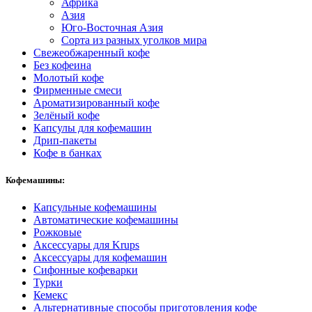
Африка
Азия
Юго-Восточная Азия
Сорта из разных уголков мира
Свежеобжаренный кофе
Без кофеина
Молотый кофе
Фирменные смеси
Ароматизированный кофе
Зелёный кофе
Капсулы для кофемашин
Дрип-пакеты
Кофе в банках
Кофемашины:
Капсульные кофемашины
Автоматические кофемашины
Рожковые
Аксессуары для Krups
Аксессуары для кофемашин
Сифонные кофеварки
Турки
Кемекс
Альтернативные способы приготовления кофе