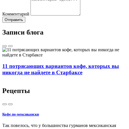
Комментарий
Отправить
Записи блога
11 потрясающих вариантов кофе, которых вы
никогда не найдете в Старбаксе
Рецепты
Кофе по-мексикански
К
Так повелось, что у большинства гурманов мексиканская
Н