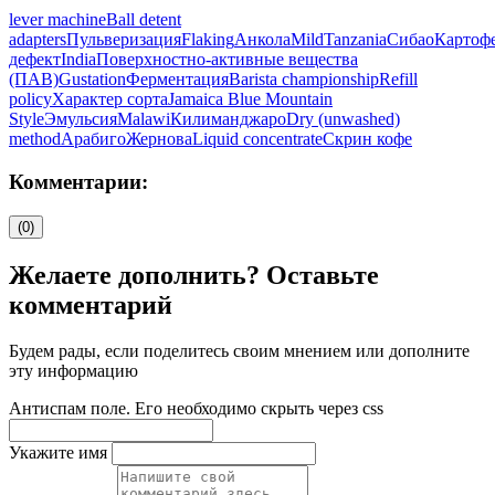
lever machine
Ball detent
adapters
Пульверизация
Flaking
Анкола
Mild
Tanzania
Сибао
Картоф
дефект
India
Поверхностно-активные вещества
(ПАВ)
Gustation
Ферментация
Barista championship
Refill
policy
Характер сорта
Jamaica Blue Mountain
Style
Эмульсия
Malawi
Килиманджаро
Dry (unwashed)
method
Арабиго
Жернова
Liquid concentrate
Скрин кофе
Комментарии:
(0)
Желаете дополнить? Оставьте
комментарий
Будем рады, если поделитесь своим мнением или дополните
эту информацию
Антиспам поле. Его необходимо скрыть через css
Укажите имя