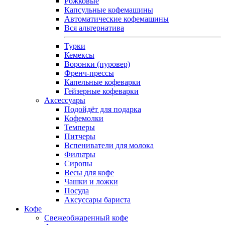
Рожковые
Капсульные кофемашины
Автоматические кофемашины
Вся альтернатива
Турки
Кемексы
Воронки (пуровер)
Френч-прессы
Капельные кофеварки
Гейзерные кофеварки
Аксессуары
Подойдёт для подарка
Кофемолки
Темперы
Питчеры
Вспениватели для молока
Фильтры
Сиропы
Весы для кофе
Чашки и ложки
Посуда
Аксуссары бариста
Кофе
Свежеобжаренный кофе