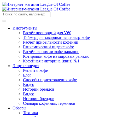
Инструменты
Расчёт пропорций для V60
Таймер для заваривания фильтр-кофе
Расчёт прибыльности кофейни
Гликемический индекс кофе
Расчёт экономии кофе навынос
Котировки кофе на мировых рынках
Кофейная викторина (квиз) №1
Энциклопедия
Рецепты кофе
Блог
Способы приготовления кофе
Видео
Истории брендов
Видео
Истории брендов
Словарь кофейных терминов
Обзоры
Техника