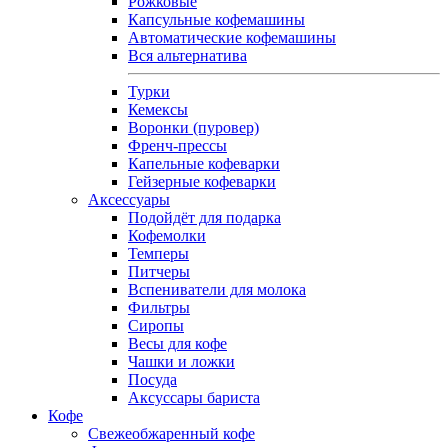
Рожковые
Капсульные кофемашины
Автоматические кофемашины
Вся альтернатива
Турки
Кемексы
Воронки (пуровер)
Френч-прессы
Капельные кофеварки
Гейзерные кофеварки
Аксессуары
Подойдёт для подарка
Кофемолки
Темперы
Питчеры
Вспениватели для молока
Фильтры
Сиропы
Весы для кофе
Чашки и ложки
Посуда
Аксуссары бариста
Кофе
Свежеобжаренный кофе