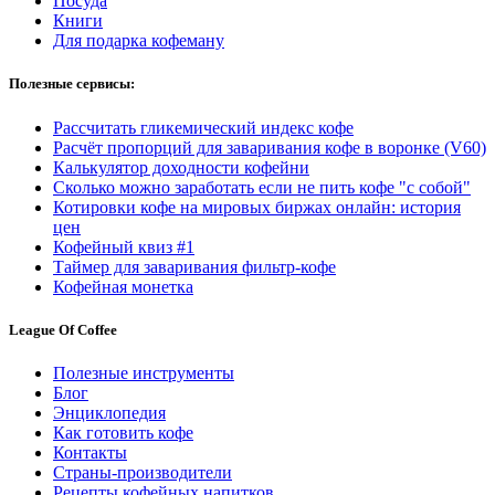
Посуда
Книги
Для подарка кофеману
Полезные сервисы:
Рассчитать гликемический индекс кофе
Расчёт пропорций для заваривания кофе в воронке (V60)
Калькулятор доходности кофейни
Сколько можно заработать если не пить кофе "с собой"
Котировки кофе на мировых биржах онлайн: история
цен
Кофейный квиз #1
Таймер для заваривания фильтр-кофе
Кофейная монетка
League Of Coffee
Полезные инструменты
Блог
Энциклопедия
Как готовить кофе
Контакты
Страны-производители
Рецепты кофейных напитков