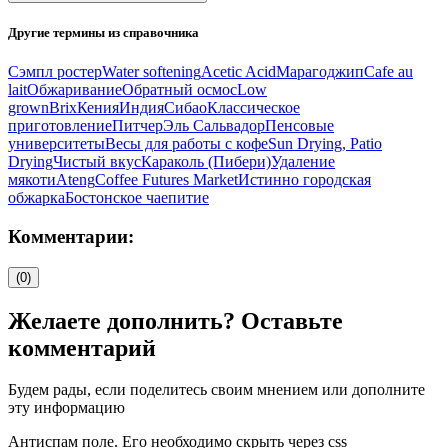
Другие термины из справочника
Сэмпл ростер
Water softening
Acetic Acid
Марагоджип
Cafe au
lait
Обжаривание
Обратный осмос
Low
grown
Brix
Кения
Индия
Сибао
Классическое
приготовление
Питчер
Эль Сальвадор
Пенсовые
университеты
Весы для работы с кофе
Sun Drying, Patio
Drying
Чистый вкус
Караколь (Пибери)
Удаление
мякоти
Ateng
Coffee Futures Market
Истинно городская
обжарка
Бостонское чаепитие
Комментарии:
(0)
Желаете дополнить? Оставьте
комментарий
Будем рады, если поделитесь своим мнением или дополните
эту информацию
Антиспам поле. Его необходимо скрыть через css