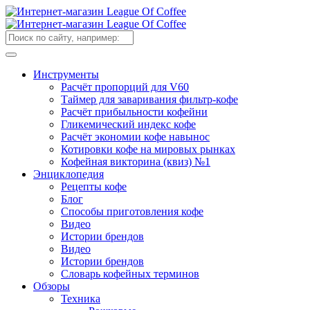
Инструменты
Расчёт пропорций для V60
Таймер для заваривания фильтр-кофе
Расчёт прибыльности кофейни
Гликемический индекс кофе
Расчёт экономии кофе навынос
Котировки кофе на мировых рынках
Кофейная викторина (квиз) №1
Энциклопедия
Рецепты кофе
Блог
Способы приготовления кофе
Видео
Истории брендов
Видео
Истории брендов
Словарь кофейных терминов
Обзоры
Техника