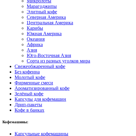
Микролоты
Марагоджипы
Элитный кофе
Северная Америка
Центральная Америка
Карибы
Южная Америка
Океания
Африка
Азия
Юго-Восточная Азия
Сорта из разных уголков мира
Свежеобжаренный кофе
Без кофеина
Молотый кофе
Фирменные смеси
Ароматизированный кофе
Зелёный кофе
Капсулы для кофемашин
Дрип-пакеты
Кофе в банках
Кофемашины:
Капсульные кофемашины