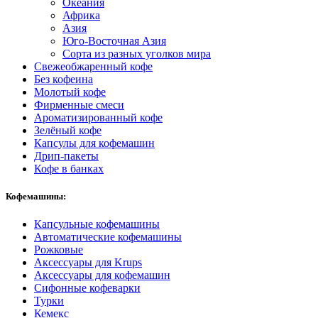
Океания
Африка
Азия
Юго-Восточная Азия
Сорта из разных уголков мира
Свежеобжаренный кофе
Без кофеина
Молотый кофе
Фирменные смеси
Ароматизированный кофе
Зелёный кофе
Капсулы для кофемашин
Дрип-пакеты
Кофе в банках
Кофемашины:
Капсульные кофемашины
Автоматические кофемашины
Рожковые
Аксессуары для Krups
Аксессуары для кофемашин
Сифонные кофеварки
Турки
Кемекс