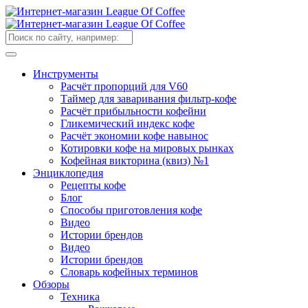
Инструменты
Расчёт пропорций для V60
Таймер для заваривания фильтр-кофе
Расчёт прибыльности кофейни
Гликемический индекс кофе
Расчёт экономии кофе навынос
Котировки кофе на мировых рынках
Кофейная викторина (квиз) №1
Энциклопедия
Рецепты кофе
Блог
Способы приготовления кофе
Видео
Истории брендов
Видео
Истории брендов
Словарь кофейных терминов
Обзоры
Техника