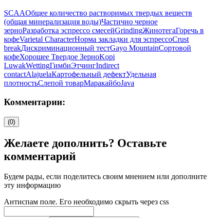
SCAA
Общее количество растворимых твердых веществ
(общая минерализация воды)
Частично черное
зерно
Разработка эспрессо смесей
Grinding
Жинотега
Горечь в
кофе
Varietal Character
Норма закладки для эспрессо
Crust
break
Дискриминационный тест
Gayo Mountain
Сортовой
кофе
Хорошее Твердое Зерно
Kopi
Luwak
Wetting
Гимби
Этчинг
Indirect
contact
Alajuela
Картофельный дефект
Удельная
плотность
Слепой товар
Маракайбо
Java
Комментарии:
(0)
Желаете дополнить? Оставьте
комментарий
Будем рады, если поделитесь своим мнением или дополните
эту информацию
Антиспам поле. Его необходимо скрыть через css