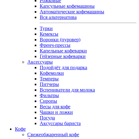
Рожковые
Капсульные кофемашины
Автоматические кофемашины
Вся альтернатива
Турки
Кемексы
Воронки (пуровер)
Френч-прессы
Капельные кофеварки
Гейзерные кофеварки
Аксессуары
Подойдёт для подарка
Кофемолки
Темперы
Питчеры
Вспениватели для молока
Фильтры
Сиропы
Весы для кофе
Чашки и ложки
Посуда
Аксуссары бариста
Кофе
Свежеобжаренный кофе