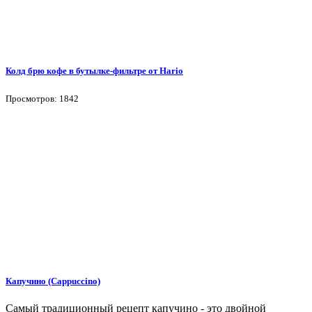
Колд брю кофе в бутылке-фильтре от Hario
Просмотров: 1842
Капучино (Cappuccino)
Самый традиционный рецепт капучино - это двойной