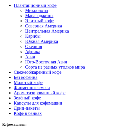
Плантационный кофе
Микролоты
Марагоджипы
Элитный кофе
Северная Америка
Центральная Америка
Карибы
Южная Америка
Океания
Африка
Азия
Юго-Восточная Азия
Сорта из разных уголков мира
Свежеобжаренный кофе
Без кофеина
Молотый кофе
Фирменные смеси
Ароматизированный кофе
Зелёный кофе
Капсулы для кофемашин
Дрип-пакеты
Кофе в банках
Кофемашины: