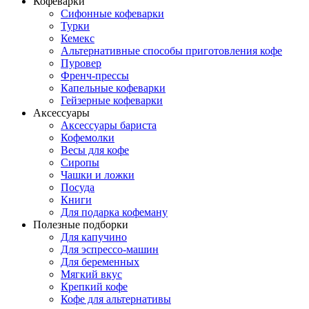
Кофеварки
Сифонные кофеварки
Турки
Кемекс
Альтернативные способы приготовления кофе
Пуровер
Френч-прессы
Капельные кофеварки
Гейзерные кофеварки
Аксессуары
Аксессуары бариста
Кофемолки
Весы для кофе
Сиропы
Чашки и ложки
Посуда
Книги
Для подарка кофеману
Полезные подборки
Для капучино
Для эспрессо-машин
Для беременных
Мягкий вкус
Крепкий кофе
Кофе для альтернативы