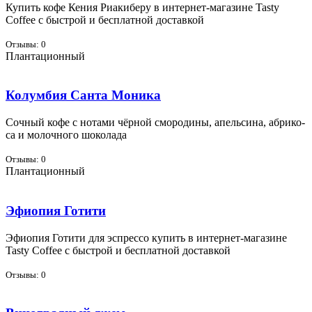
Ку­пить ко­фе Ке­ния Ри­а­ки­бе­ру в ин­тернет-ма­га­зине Tasty
Coffee с быст­рой и бес­плат­ной до­став­кой
Отзывы: 0
Плантационный
Колумбия Санта Моника
Соч­ный ко­фе с но­та­ми чёр­ной смо­ро­ди­ны, апель­си­на, аб­ри­ко­
са и мо­лоч­но­го шо­ко­ла­да
Отзывы: 0
Плантационный
Эфиопия Готити
Эфи­о­пия Го­ти­ти для эс­прес­со ку­пить в ин­тернет-ма­га­зине
Tasty Coffee с быст­рой и бес­плат­ной до­став­кой
Отзывы: 0