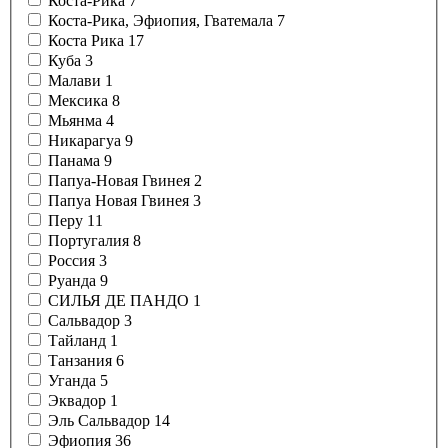
Коста-Рика
7
Коста-Рика, Эфиопия, Гватемала
7
Коста Рика
17
Куба
3
Малави
1
Мексика
8
Мьянма
4
Никарагуа
9
Панама
9
Папуа-Новая Гвинея
2
Папуа Новая Гвинея
3
Перу
11
Португалия
8
Россия
3
Руанда
9
СИЛЬЯ ДЕ ПАНДО
1
Сальвадор
3
Тайланд
1
Танзания
6
Уганда
5
Эквадор
1
Эль Сальвадор
14
Эфиопия
36