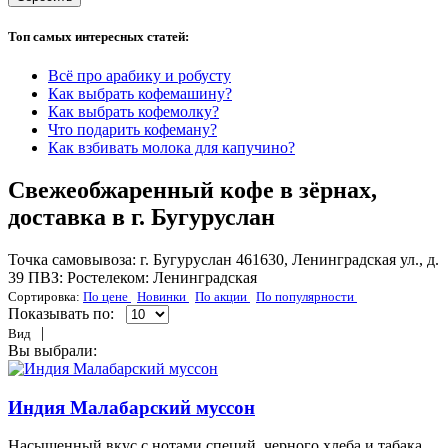
Топ самых интересных статей:
Всё про арабику и робусту
Как выбрать кофемашину?
Как выбрать кофемолку?
Что подарить кофеману?
Как взбивать молока для капучино?
Свежеобжаренный кофе в зёрнах,
доставка в г. Бугуруслан
Точка самовывоза: г. Бугуруслан 461630, Ленинградская ул., д.
39 ПВЗ: Ростелеком: Ленинградская
Сортировка:
По цене
Новинки
По акции
По популярности
Показывать по:
|
Вид
Вы выбрали:
Индия Малабарский муссон
На­сы­щен­ный вкус с но­та­ми спе­ций, чер­но­го хле­ба и та­ба­ка