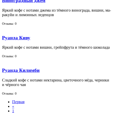
Виноградный джем
Яр­кий ко­фе с но­та­ми дже­ма из тём­но­го ви­но­гра­да, виш­ни, ма­
ра­куйи и ли­мон­ных ле­ден­цов
Отзывы: 0
Руанда Киву
Яр­кий ко­фе с но­та­ми виш­ни, грейп­фру­та и тём­но­го шо­ко­ла­да
Отзывы: 0
Руанда Килимби
Слад­кий ко­фе с но­та­ми нек­та­ри­на, цве­точ­но­го мё­да, чер­ни­ки
и чёр­но­го чая
Отзывы: 0
Первая
«
1