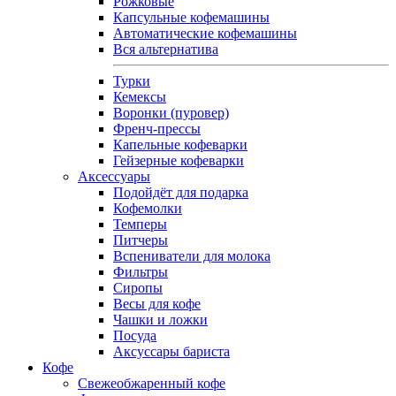
Рожковые
Капсульные кофемашины
Автоматические кофемашины
Вся альтернатива
Турки
Кемексы
Воронки (пуровер)
Френч-прессы
Капельные кофеварки
Гейзерные кофеварки
Аксессуары
Подойдёт для подарка
Кофемолки
Темперы
Питчеры
Вспениватели для молока
Фильтры
Сиропы
Весы для кофе
Чашки и ложки
Посуда
Аксуссары бариста
Кофе
Свежеобжаренный кофе