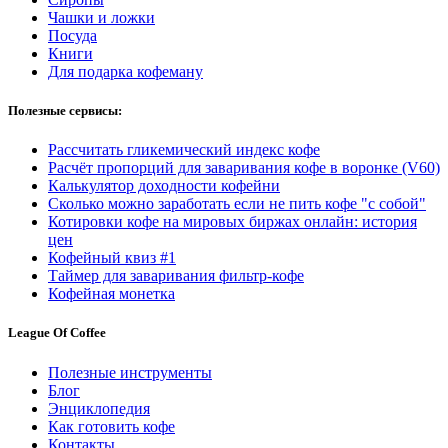
Чашки и ложки
Посуда
Книги
Для подарка кофеману
Полезные сервисы:
Рассчитать гликемический индекс кофе
Расчёт пропорций для заваривания кофе в воронке (V60)
Калькулятор доходности кофейни
Сколько можно заработать если не пить кофе "с собой"
Котировки кофе на мировых биржах онлайн: история
цен
Кофейный квиз #1
Таймер для заваривания фильтр-кофе
Кофейная монетка
League Of Coffee
Полезные инструменты
Блог
Энциклопедия
Как готовить кофе
Контакты