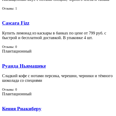
Отзывы: 1
Cascara Fizz
Ку­пить ли­мо­над из кас­ка­ры в бан­ках по цене от 799 руб. с
быст­рой и бес­плат­ной до­став­кой. В упа­ков­ке 4 шт.
Отзывы: 0
Плантационный
Руанда Ньямашеке
Слад­кий ко­фе с но­та­ми пер­си­ка, че­реш­ни, чер­ни­ки и тём­но­го
шо­ко­ла­да со спе­ци­я­ми
Отзывы: 0
Плантационный
Кения Риакиберу