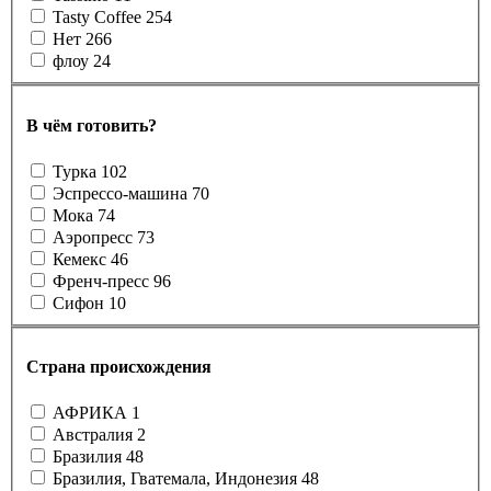
Tasty Coffee
254
Нет
266
флоу
24
В чём готовить?
Турка
102
Эспрессо-машина
70
Мока
74
Аэропресс
73
Кемекс
46
Френч-пресс
96
Сифон
10
Страна происхождения
АФРИКА
1
Австралия
2
Бразилия
48
Бразилия, Гватемала, Индонезия
48