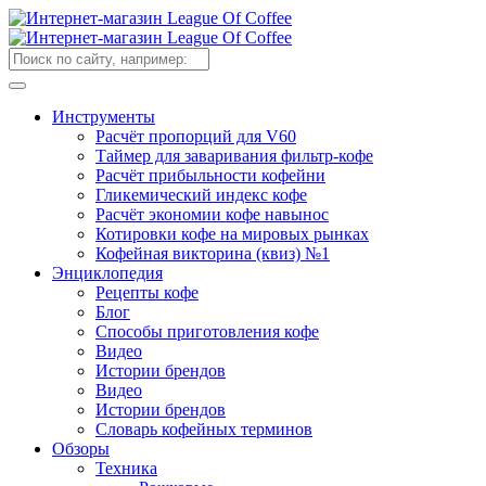
Инструменты
Расчёт пропорций для V60
Таймер для заваривания фильтр-кофе
Расчёт прибыльности кофейни
Гликемический индекс кофе
Расчёт экономии кофе навынос
Котировки кофе на мировых рынках
Кофейная викторина (квиз) №1
Энциклопедия
Рецепты кофе
Блог
Способы приготовления кофе
Видео
Истории брендов
Видео
Истории брендов
Словарь кофейных терминов
Обзоры
Техника