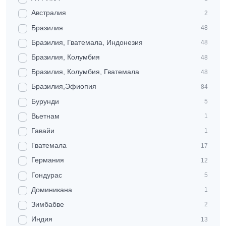
Австралия
2
Бразилия
48
Бразилия, Гватемала, Индонезия
48
Бразилия, Колумбия
48
Бразилия, Колумбия, Гватемала
48
Бразилия,Эфиопия
84
Бурунди
5
Вьетнам
1
Гавайи
1
Гватемала
17
Германия
12
Гондурас
5
Доминикана
1
Зимбабве
2
Индия
13