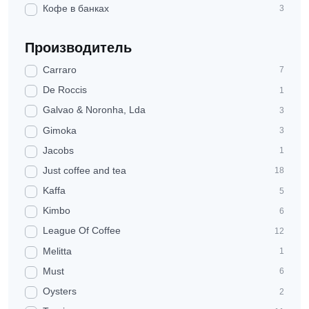
Кофе в банках
3
Производитель
Carraro
7
De Roccis
1
Galvao & Noronha, Lda
3
Gimoka
3
Jacobs
1
Just coffee and tea
18
Kaffa
5
Kimbo
6
League Of Coffee
12
Melitta
1
Must
6
Oysters
2