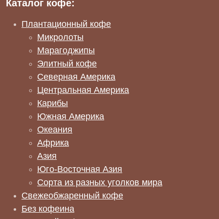
Каталог кофе:
Плантационный кофе
Микролоты
Марагоджипы
Элитный кофе
Северная Америка
Центральная Америка
Карибы
Южная Америка
Океания
Африка
Азия
Юго-Восточная Азия
Сорта из разных уголков мира
Свежеобжаренный кофе
Без кофеина