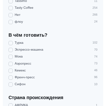
Tassimo
11
Tasty Coffee
254
Нет
266
флоу
24
В чём готовить?
Турка
102
Эспрессо-машина
70
Мока
74
Аэропресс
73
Кемекс
46
Френч-пресс
96
Сифон
10
Страна происхождения
АФРИКА
1