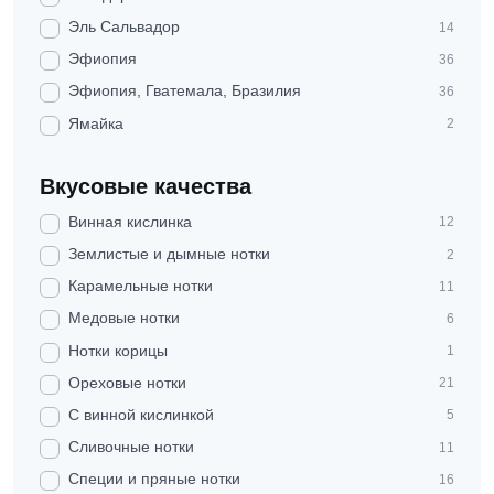
Эль Сальвадор
14
Эфиопия
36
Эфиопия, Гватемала, Бразилия
36
Ямайка
2
Вкусовые качества
Винная кислинка
12
Землистые и дымные нотки
2
Карамельные нотки
11
Медовые нотки
6
Нотки корицы
1
Ореховые нотки
21
С винной кислинкой
5
Сливочные нотки
11
Специи и пряные нотки
16