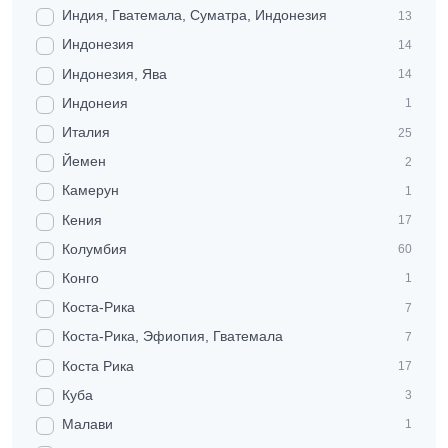
Индия, Гватемала, Суматра, Индонезия
13
Индонезия
14
Индонезия, Ява
14
Индонеия
1
Италия
25
Йемен
2
Камерун
1
Кения
17
Колумбия
60
Конго
1
Коста-Рика
7
Коста-Рика, Эфиопия, Гватемала
7
Коста Рика
17
Куба
3
Малави
1