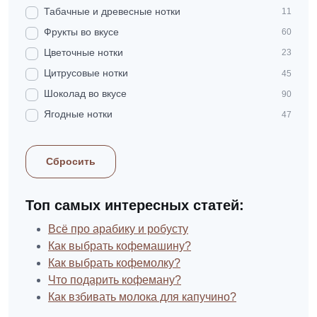
Табачные и древесные нотки
11
Фрукты во вкусе
60
Цветочные нотки
23
Цитрусовые нотки
45
Шоколад во вкусе
90
Ягодные нотки
47
Сбросить
Топ самых интересных статей:
Всё про арабику и робусту
Как выбрать кофемашину?
Как выбрать кофемолку?
Что подарить кофеману?
Как взбивать молока для капучино?