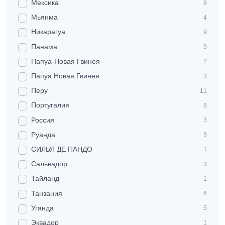
Мексика
8
Мьянма
4
Никарагуа
9
Панама
9
Папуа-Новая Гвинея
2
Папуа Новая Гвинея
3
Перу
11
Португалия
8
Россия
3
Руанда
9
СИЛЬЯ ДЕ ПАНДО
1
Сальвадор
3
Тайланд
1
Танзания
6
Уганда
5
Эквадор
1