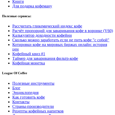
Книги
Для подарка кофеману
Полезные сервисы:
Рассчитать гликемический индекс кофе
Расчёт пропорций для заваривания кофе в воронке (V60)
Калькулятор доходности кофейни
Сколько можно заработать если не пить кофе "с собой"
Котировки кофе на мировых биржах онлайн: история
цен
Кофейный квиз #1
Таймер для заваривания фильтр-кофе
Кофейная монетка
League Of Coffee
Полезные инструменты
Блог
Энциклопедия
Как готовить кофе
Контакты
Страны-производители
Рецепты кофейных напитков