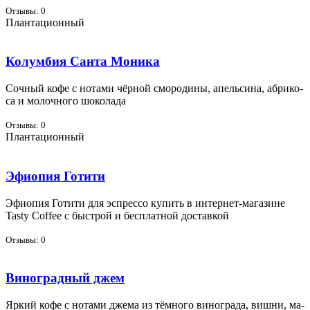
Отзывы: 0
Плантационный
Колумбия Санта Моника
Соч­ный ко­фе с но­та­ми чёр­ной смо­ро­ди­ны, апель­си­на, аб­ри­ко­
са и мо­лоч­но­го шо­ко­ла­да
Отзывы: 0
Плантационный
Эфиопия Готити
Эфи­о­пия Го­ти­ти для эс­прес­со ку­пить в ин­тернет-ма­га­зине
Tasty Coffee с быст­рой и бес­плат­ной до­став­кой
Отзывы: 0
Виноградный джем
Яр­кий ко­фе с но­та­ми дже­ма из тём­но­го ви­но­гра­да, виш­ни, ма­