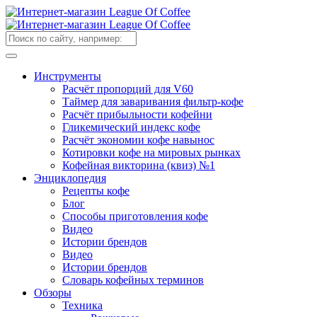
Инструменты
Расчёт пропорций для V60
Таймер для заваривания фильтр-кофе
Расчёт прибыльности кофейни
Гликемический индекс кофе
Расчёт экономии кофе навынос
Котировки кофе на мировых рынках
Кофейная викторина (квиз) №1
Энциклопедия
Рецепты кофе
Блог
Способы приготовления кофе
Видео
Истории брендов
Видео
Истории брендов
Словарь кофейных терминов
Обзоры
Техника