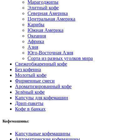
Марагоджипы
Элитный кофе
Северная Америка
Центральная Америка
Карибы
Южная Америка
Океания
Африка
Азия
Юго-Восточная Азия
Сорта из разных уголков мира
Свежеобжаренный кофе
Без кофеина
Молотый кофе
Фирменные смеси
Ароматизированный кофе
Зелёный кофе
Капсулы для кофемашин
Дрип-пакеты
Кофе в банках
Кофемашины:
Капсульные кофемашины
Автоматические кофемашины