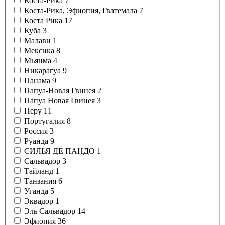
Коста-Рика
7
Коста-Рика, Эфиопия, Гватемала
7
Коста Рика
17
Куба
3
Малави
1
Мексика
8
Мьянма
4
Никарагуа
9
Панама
9
Папуа-Новая Гвинея
2
Папуа Новая Гвинея
3
Перу
11
Португалия
8
Россия
3
Руанда
9
СИЛЬЯ ДЕ ПАНДО
1
Сальвадор
3
Тайланд
1
Танзания
6
Уганда
5
Эквадор
1
Эль Сальвадор
14
Эфиопия
36