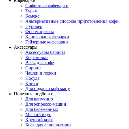
Кофеварки
Сифонные кофеварки
Турки
Кемекс
Альтернативные способы приготовления кофе
Пуровер
Френч-прессы
Капельные кофеварки
Гейзерные кофеварки
Аксессуары
Аксессуары бариста
Кофемолки
Весы для кофе
Сиропы
Чашки и ложки
Посуда
Книги
Для подарка кофеману
Полезные подборки
Для капучино
Для эспрессо-машин
Для беременных
Мягкий вкус
Крепкий кофе
Кофе для альтернативы