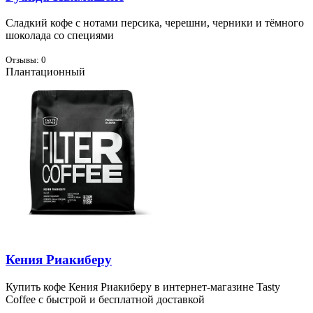
Слад­кий ко­фе с но­та­ми пер­си­ка, че­реш­ни, чер­ни­ки и тём­но­го
шо­ко­ла­да со спе­ци­я­ми
Отзывы: 0
Плантационный
Кения Риакиберу
Ку­пить ко­фе Ке­ния Ри­а­ки­бе­ру в ин­тернет-ма­га­зине Tasty
Coffee с быст­рой и бес­плат­ной до­став­кой