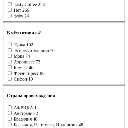
Tasty Coffee
254
Нет
266
флоу
24
В чём готовить?
Турка
102
Эспрессо-машина
70
Мока
74
Аэропресс
73
Кемекс
46
Френч-пресс
96
Сифон
10
Страна происхождения
АФРИКА
1
Австралия
2
Бразилия
48
Бразилия, Гватемала, Индонезия
48