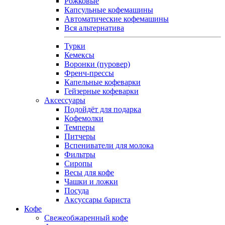
Рожковые
Капсульные кофемашины
Автоматические кофемашины
Вся альтернатива
Турки
Кемексы
Воронки (пуровер)
Френч-прессы
Капельные кофеварки
Гейзерные кофеварки
Аксессуары
Подойдёт для подарка
Кофемолки
Темперы
Питчеры
Вспениватели для молока
Фильтры
Сиропы
Весы для кофе
Чашки и ложки
Посуда
Аксуссары бариста
Кофе
Свежеобжаренный кофе