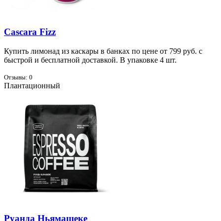
Cascara Fizz
Ку­пить ли­мо­над из кас­ка­ры в бан­ках по цене от 799 руб. с
быст­рой и бес­плат­ной до­став­кой. В упа­ков­ке 4 шт.
Отзывы: 0
Плантационный
Руанда Ньямашеке