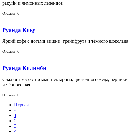
ра­куйи и ли­мон­ных ле­ден­цов
Отзывы: 0
Руанда Киву
Яр­кий ко­фе с но­та­ми виш­ни, грейп­фру­та и тём­но­го шо­ко­ла­да
Отзывы: 0
Руанда Килимби
Слад­кий ко­фе с но­та­ми нек­та­ри­на, цве­точ­но­го мё­да, чер­ни­ки
и чёр­но­го чая
Отзывы: 0
Первая
«
1
2
3
4