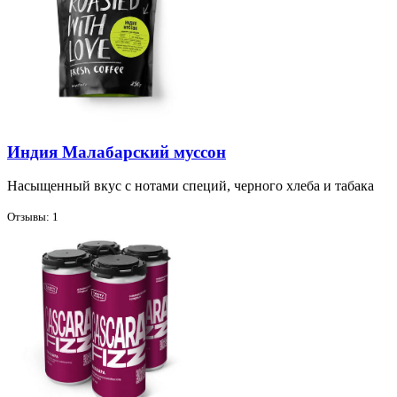
Индия Малабарский муссон
На­сы­щен­ный вкус с но­та­ми спе­ций, чер­но­го хле­ба и та­ба­ка
Отзывы: 1