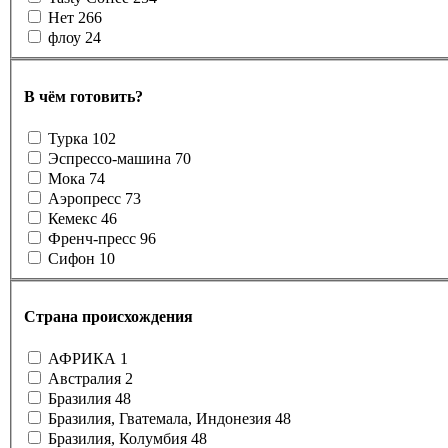
Нет
266
флоу
24
В чём готовить?
Турка
102
Эспрессо-машина
70
Мока
74
Аэропресс
73
Кемекс
46
Френч-пресс
96
Сифон
10
Страна происхождения
АФРИКА
1
Австралия
2
Бразилия
48
Бразилия, Гватемала, Индонезия
48
Бразилия, Колумбия
48