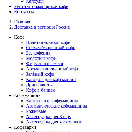
Капсулы
Рейтинг обжарщиков кофе
Контакты
Главная
Доставка в регионы России
Кофе
Плантационный кофе
Свежеобжаренный кофе
Без кофеина
Молотый кофе
Фирменные смеси
Ароматизированный кофе
Зелёный кофе
Капсулы для кофемашин
Дрип-пакеты
Кофе в банках
Кофемашины
Капсульные кофемашины
Автоматические кофемашины
Рожковые
Аксессуары для Krups
Аксессуары для кофемашин
Кофеварки