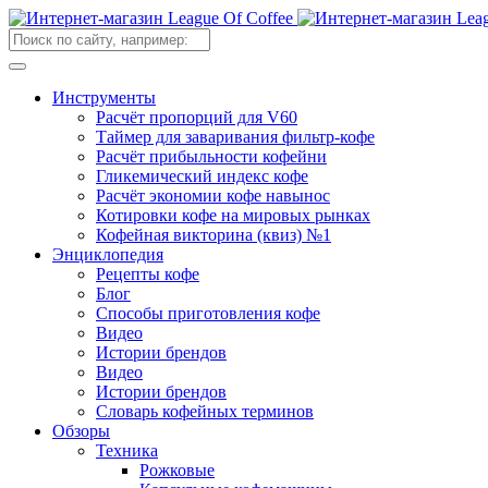
Инструменты
Расчёт пропорций для V60
Таймер для заваривания фильтр-кофе
Расчёт прибыльности кофейни
Гликемический индекс кофе
Расчёт экономии кофе навынос
Котировки кофе на мировых рынках
Кофейная викторина (квиз) №1
Энциклопедия
Рецепты кофе
Блог
Способы приготовления кофе
Видео
Истории брендов
Видео
Истории брендов
Словарь кофейных терминов
Обзоры
Техника
Рожковые