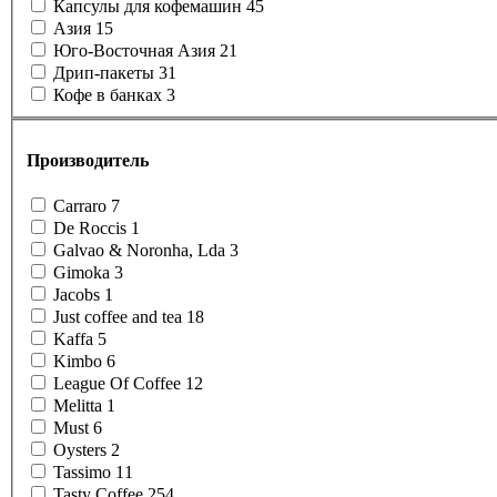
Капсулы для кофемашин
45
Азия
15
Юго-Восточная Азия
21
Дрип-пакеты
31
Кофе в банках
3
Производитель
Carraro
7
De Roccis
1
Galvao & Noronha, Lda
3
Gimoka
3
Jacobs
1
Just coffee and tea
18
Kaffa
5
Kimbo
6
League Of Coffee
12
Melitta
1
Must
6
Oysters
2
Tassimo
11
Tasty Coffee
254