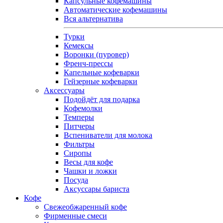
Капсульные кофемашины
Автоматические кофемашины
Вся альтернатива
Турки
Кемексы
Воронки (пуровер)
Френч-прессы
Капельные кофеварки
Гейзерные кофеварки
Аксессуары
Подойдёт для подарка
Кофемолки
Темперы
Питчеры
Вспениватели для молока
Фильтры
Сиропы
Весы для кофе
Чашки и ложки
Посуда
Аксуссары бариста
Кофе
Свежеобжаренный кофе
Фирменные смеси