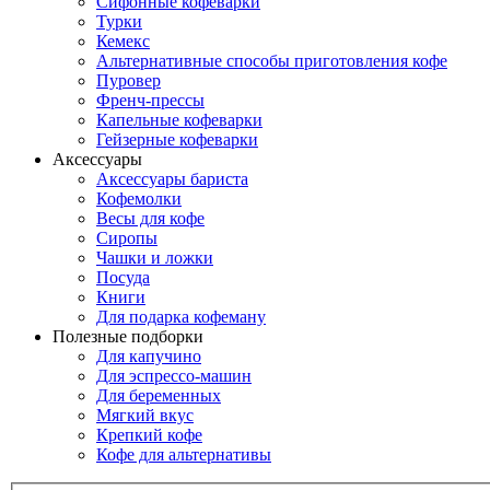
Сифонные кофеварки
Турки
Кемекс
Альтернативные способы приготовления кофе
Пуровер
Френч-прессы
Капельные кофеварки
Гейзерные кофеварки
Аксессуары
Аксессуары бариста
Кофемолки
Весы для кофе
Сиропы
Чашки и ложки
Посуда
Книги
Для подарка кофеману
Полезные подборки
Для капучино
Для эспрессо-машин
Для беременных
Мягкий вкус
Крепкий кофе
Кофе для альтернативы