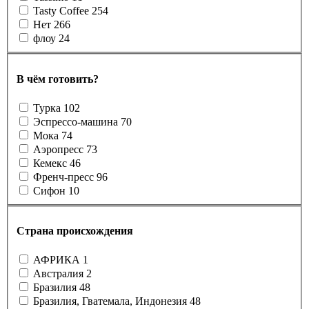
Tasty Coffee
254
Нет
266
флоу
24
В чём готовить?
Турка
102
Эспрессо-машина
70
Мока
74
Аэропресс
73
Кемекс
46
Френч-пресс
96
Сифон
10
Страна происхождения
АФРИКА
1
Австралия
2
Бразилия
48
Бразилия, Гватемала, Индонезия
48