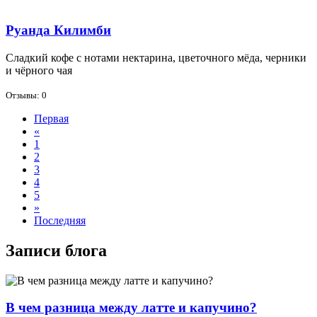
Руанда Килимби
Слад­кий ко­фе с но­та­ми нек­та­ри­на, цве­точ­но­го мё­да, чер­ни­ки
и чёр­но­го чая
Отзывы: 0
Первая
«
1
2
3
4
5
»
Последняя
Записи блога
В чем разница между латте и капучино?