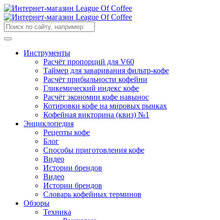
Инструменты
Расчёт пропорций для V60
Таймер для заваривания фильтр-кофе
Расчёт прибыльности кофейни
Гликемический индекс кофе
Расчёт экономии кофе навынос
Котировки кофе на мировых рынках
Кофейная викторина (квиз) №1
Энциклопедия
Рецепты кофе
Блог
Способы приготовления кофе
Видео
Истории брендов
Видео
Истории брендов
Словарь кофейных терминов
Обзоры
Техника