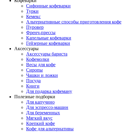
Кофеварки
Сифонные кофеварки
Турки
Кемекс
Альтернативные способы приготовления кофе
Пуровер
Френч-прессы
Капельные кофеварки
Гейзерные кофеварки
Аксессуары
Аксессуары бариста
Кофемолки
Весы для кофе
Сиропы
Чашки и ложки
Посуда
Книги
Для подарка кофеману
Полезные подборки
Для капучино
Для эспрессо-машин
Для беременных
Мягкий вкус
Крепкий кофе
Кофе для альтернативы