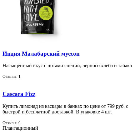
Индия Малабарский муссон
На­сы­щен­ный вкус с но­та­ми спе­ций, чер­но­го хле­ба и та­ба­ка
Отзывы: 1
Cascara Fizz
Ку­пить ли­мо­над из кас­ка­ры в бан­ках по цене от 799 руб. с
быст­рой и бес­плат­ной до­став­кой. В упа­ков­ке 4 шт.
Отзывы: 0
Плантационный