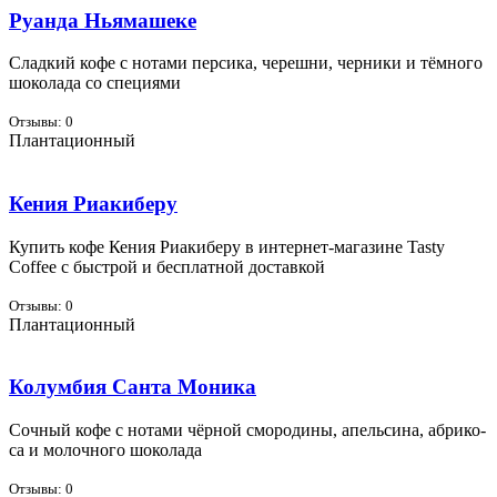
Руанда Ньямашеке
Слад­кий ко­фе с но­та­ми пер­си­ка, че­реш­ни, чер­ни­ки и тём­но­го
шо­ко­ла­да со спе­ци­я­ми
Отзывы: 0
Плантационный
Кения Риакиберу
Ку­пить ко­фе Ке­ния Ри­а­ки­бе­ру в ин­тернет-ма­га­зине Tasty
Coffee с быст­рой и бес­плат­ной до­став­кой
Отзывы: 0
Плантационный
Колумбия Санта Моника
Соч­ный ко­фе с но­та­ми чёр­ной смо­ро­ди­ны, апель­си­на, аб­ри­ко­
са и мо­лоч­но­го шо­ко­ла­да
Отзывы: 0