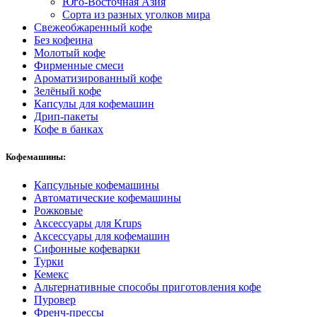
Юго-Восточная Азия
Сорта из разных уголков мира
Свежеобжаренный кофе
Без кофеина
Молотый кофе
Фирменные смеси
Ароматизированный кофе
Зелёный кофе
Капсулы для кофемашин
Дрип-пакеты
Кофе в банках
Кофемашины:
Капсульные кофемашины
Автоматические кофемашины
Рожковые
Аксессуары для Krups
Аксессуары для кофемашин
Сифонные кофеварки
Турки
Кемекс
Альтернативные способы приготовления кофе
Пуровер
Френч-прессы