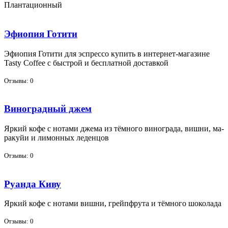
Плантационный
Эфиопия Готити
Эфи­о­пия Го­ти­ти для эс­прес­со ку­пить в ин­тернет-ма­га­зине
Tasty Coffee с быст­рой и бес­плат­ной до­став­кой
Отзывы: 0
Виноградный джем
Яр­кий ко­фе с но­та­ми дже­ма из тём­но­го ви­но­гра­да, виш­ни, ма­
ра­куйи и ли­мон­ных ле­ден­цов
Отзывы: 0
Руанда Киву
Яр­кий ко­фе с но­та­ми виш­ни, грейп­фру­та и тём­но­го шо­ко­ла­да
Отзывы: 0