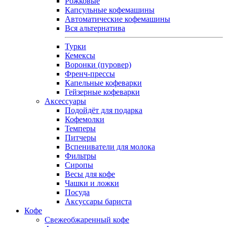
Рожковые
Капсульные кофемашины
Автоматические кофемашины
Вся альтернатива
Турки
Кемексы
Воронки (пуровер)
Френч-прессы
Капельные кофеварки
Гейзерные кофеварки
Аксессуары
Подойдёт для подарка
Кофемолки
Темперы
Питчеры
Вспениватели для молока
Фильтры
Сиропы
Весы для кофе
Чашки и ложки
Посуда
Аксуссары бариста
Кофе
Свежеобжаренный кофе