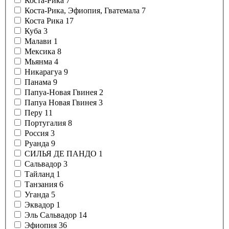
Коста-Рика
7
Коста-Рика, Эфиопия, Гватемала
7
Коста Рика
17
Куба
3
Малави
1
Мексика
8
Мьянма
4
Никарагуа
9
Панама
9
Папуа-Новая Гвинея
2
Папуа Новая Гвинея
3
Перу
11
Португалия
8
Россия
3
Руанда
9
СИЛЬЯ ДЕ ПАНДО
1
Сальвадор
3
Тайланд
1
Танзания
6
Уганда
5
Эквадор
1
Эль Сальвадор
14
Эфиопия
36