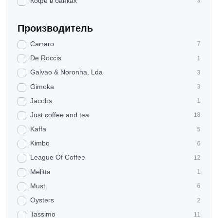
Кофе в банках
3
Производитель
Carraro
7
De Roccis
1
Galvao & Noronha, Lda
3
Gimoka
3
Jacobs
1
Just coffee and tea
18
Kaffa
5
Kimbo
6
League Of Coffee
12
Melitta
1
Must
6
Oysters
2
Tassimo
11