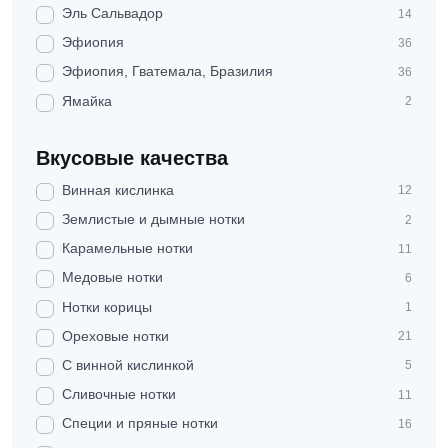
Эль Сальвадор
14
Эфиопия
36
Эфиопия, Гватемала, Бразилия
36
Ямайка
2
Вкусовые качества
Винная кислинка
12
Землистые и дымные нотки
2
Карамельные нотки
11
Медовые нотки
6
Нотки корицы
1
Ореховые нотки
21
С винной кислинкой
5
Сливочные нотки
11
Специи и пряные нотки
16