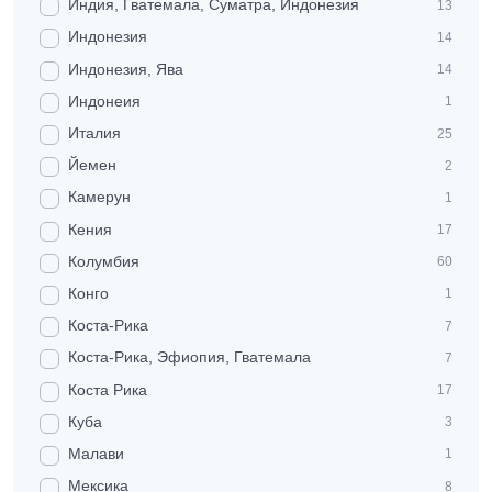
Индия, Гватемала, Суматра, Индонезия
13
Индонезия
14
Индонезия, Ява
14
Индонеия
1
Италия
25
Йемен
2
Камерун
1
Кения
17
Колумбия
60
Конго
1
Коста-Рика
7
Коста-Рика, Эфиопия, Гватемала
7
Коста Рика
17
Куба
3
Малави
1
Мексика
8