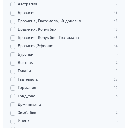
Австралия
2
Бразилия
48
Бразилия, Гватемала, Индонезия
48
Бразилия, Колумбия
48
Бразилия, Колумбия, Гватемала
48
Бразилия,Эфиопия
84
Бурунди
5
Вьетнам
1
Гавайи
1
Гватемала
17
Германия
12
Гондурас
5
Доминикана
1
Зимбабве
2
Индия
13