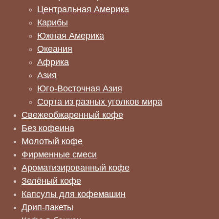
Центральная Америка
Карибы
Южная Америка
Океания
Африка
Азия
Юго-Восточная Азия
Сорта из разных уголков мира
Свежеобжаренный кофе
Без кофеина
Молотый кофе
Фирменные смеси
Ароматизированный кофе
Зелёный кофе
Капсулы для кофемашин
Дрип-пакеты