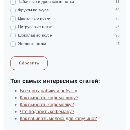
Табачные и древесные нотки
11
Фрукты во вкусе
60
Цветочные нотки
23
Цитрусовые нотки
45
Шоколад во вкусе
90
Ягодные нотки
47
Сбросить
Топ самых интересных статей:
Всё про арабику и робусту
Как выбрать кофемашину?
Как выбрать кофемолку?
Что подарить кофеману?
Как взбивать молока для капучино?