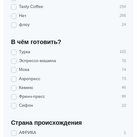
Tasty Coffee
254
Нет
266
флоу
24
В чём готовить?
Турка
102
Эспрессо-машина
70
Мока
74
Аэропресс
73
Кемекс
46
Френч-пресс
96
Сифон
10
Страна происхождения
АФРИКА
1