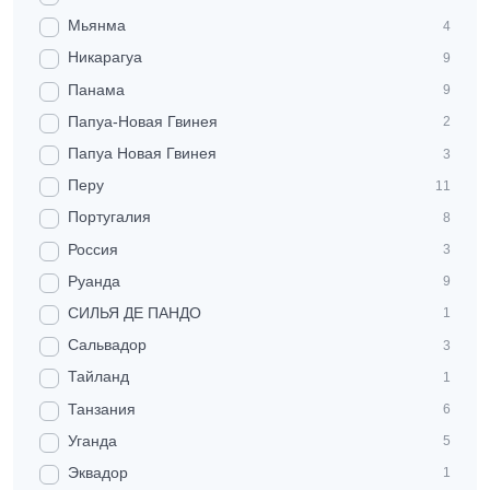
Мьянма
4
Никарагуа
9
Панама
9
Папуа-Новая Гвинея
2
Папуа Новая Гвинея
3
Перу
11
Португалия
8
Россия
3
Руанда
9
СИЛЬЯ ДЕ ПАНДО
1
Сальвадор
3
Тайланд
1
Танзания
6
Уганда
5
Эквадор
1