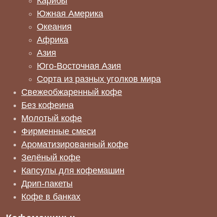
Карибы
Южная Америка
Океания
Африка
Азия
Юго-Восточная Азия
Сорта из разных уголков мира
Свежеобжаренный кофе
Без кофеина
Молотый кофе
Фирменные смеси
Ароматизированный кофе
Зелёный кофе
Капсулы для кофемашин
Дрип-пакеты
Кофе в банках