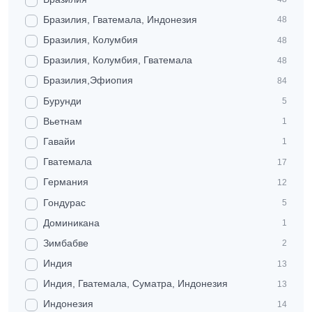
Бразилия, Гватемала, Индонезия
48
Бразилия, Колумбия
48
Бразилия, Колумбия, Гватемала
48
Бразилия,Эфиопия
84
Бурунди
5
Вьетнам
1
Гавайи
1
Гватемала
17
Германия
12
Гондурас
5
Доминикана
1
Зимбабве
2
Индия
13
Индия, Гватемала, Суматра, Индонезия
13
Индонезия
14