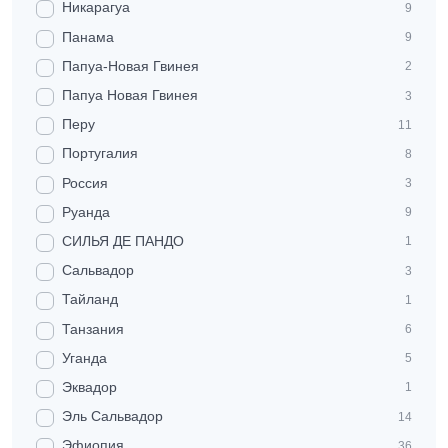
Никарагуа
9
Панама
9
Папуа-Новая Гвинея
2
Папуа Новая Гвинея
3
Перу
11
Португалия
8
Россия
3
Руанда
9
СИЛЬЯ ДЕ ПАНДО
1
Сальвадор
3
Тайланд
1
Танзания
6
Уганда
5
Эквадор
1
Эль Сальвадор
14
Эфиопия
36