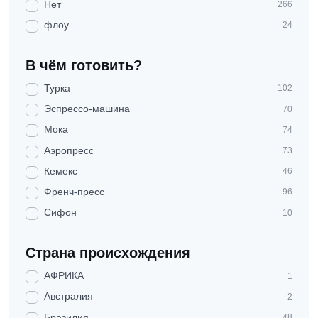
Нет
266
флоу
24
В чём готовить?
Турка
102
Эспрессо-машина
70
Мока
74
Аэропресс
73
Кемекс
46
Френч-пресс
96
Сифон
10
Страна происхождения
АФРИКА
1
Австралия
2
Бразилия
48