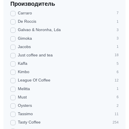
Производитель
Carraro
7
De Roccis
1
Galvao & Noronha, Lda
3
Gimoka
3
Jacobs
1
Just coffee and tea
18
Kaffa
5
Kimbo
6
League Of Coffee
12
Melitta
1
Must
6
Oysters
2
Tassimo
11
Tasty Coffee
254