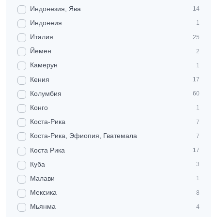
Индонезия, Ява
14
Индонеия
1
Италия
25
Йемен
2
Камерун
1
Кения
17
Колумбия
60
Конго
1
Коста-Рика
7
Коста-Рика, Эфиопия, Гватемала
7
Коста Рика
17
Куба
3
Малави
1
Мексика
8
Мьянма
4