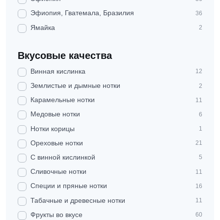
Эфиопия, Гватемала, Бразилия
36
Ямайка
2
Вкусовые качества
Винная кислинка
12
Землистые и дымные нотки
2
Карамельные нотки
11
Медовые нотки
6
Нотки корицы
1
Ореховые нотки
21
С винной кислинкой
5
Сливочные нотки
11
Специи и пряные нотки
16
Табачные и древесные нотки
11
Фрукты во вкусе
60