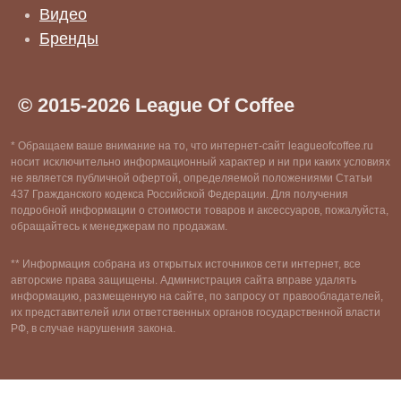
Видео
Бренды
© 2015-2026 League Of Coffee
* Обращаем ваше внимание на то, что интернет-сайт leagueofcoffee.ru
носит исключительно информационный характер и ни при каких условиях
не является публичной офертой, определяемой положениями Статьи
437 Гражданского кодекса Российской Федерации. Для получения
подробной информации о стоимости товаров и аксессуаров, пожалуйста,
обращайтесь к менеджерам по продажам.
** Информация собрана из открытых источников сети интернет, все
авторские права защищены. Администрация сайта вправе удалять
информацию, размещенную на сайте, по запросу от правообладателей,
их представителей или ответственных органов государственной власти
РФ, в случае нарушения закона.