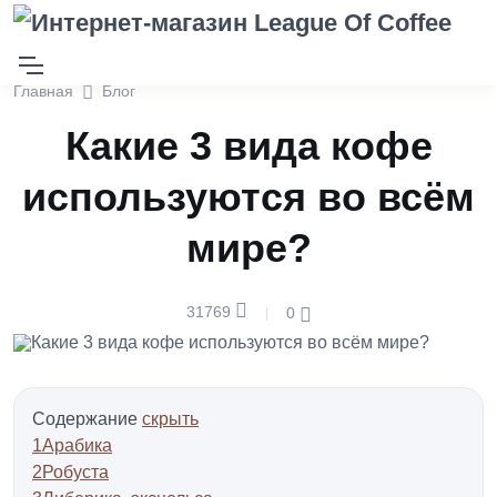
Главная
Блог
Какие 3 вида кофе
используются во всём
мире?
31769
0
|
Содержание
скрыть
1
Арабика
2
Робуста