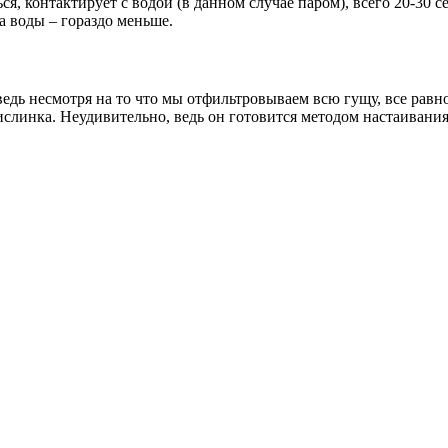
ься, контактирует с водой (в данном случае паром), всего 20-30 
 а воды – гораздо меньше.
едь несмотря на то что мы отфильтровываем всю гущу, все равно
ислинка. Неудивительно, ведь он готовится методом настаивания,