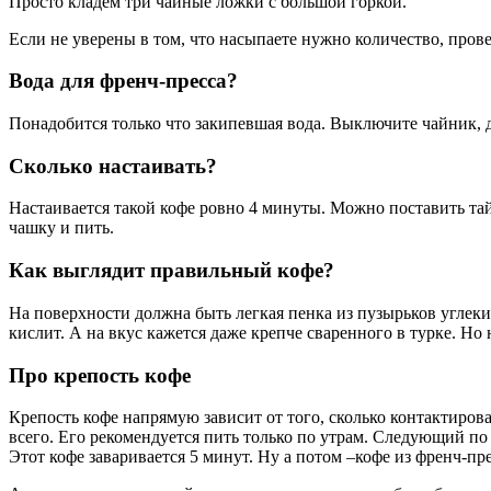
Просто кладем три чайные ложки с большой горкой.
Если не уверены в том, что насыпаете нужно количество, прове
Вода для френч-пресса?
Понадобится только что закипевшая вода. Выключите чайник, д
Сколько настаивать?
Настаивается такой кофе ровно 4 минуты. Можно поставить тай
чашку и пить.
Как выглядит правильный кофе?
На поверхности должна быть легкая пенка из пузырьков углекис
кислит. А на вкус кажется даже крепче сваренного в турке. Но н
Про крепость кофе
Крепость кофе напрямую зависит от того, сколько контактирова
всего. Его рекомендуется пить только по утрам. Следующий по 
Этот кофе заваривается 5 минут. Ну а потом –кофе из френч-пр