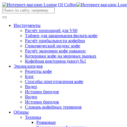
Инструменты
Расчёт пропорций для V60
Таймер для заваривания фильтр-кофе
Расчёт прибыльности кофейни
Гликемический индекс кофе
Расчёт экономии кофе навынос
Котировки кофе на мировых рынках
Кофейная викторина (квиз) №1
Энциклопедия
Рецепты кофе
Блог
Способы приготовления кофе
Видео
Истории брендов
Видео
Истории брендов
Словарь кофейных терминов
Обзоры
Техника
Рожковые