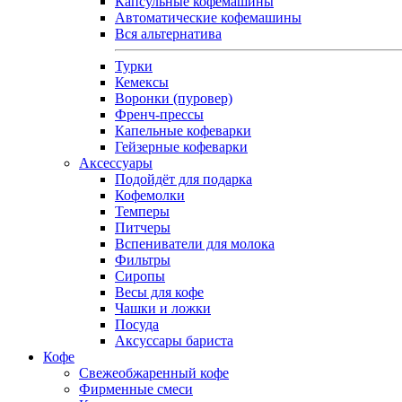
Капсульные кофемашины
Автоматические кофемашины
Вся альтернатива
Турки
Кемексы
Воронки (пуровер)
Френч-прессы
Капельные кофеварки
Гейзерные кофеварки
Аксессуары
Подойдёт для подарка
Кофемолки
Темперы
Питчеры
Вспениватели для молока
Фильтры
Сиропы
Весы для кофе
Чашки и ложки
Посуда
Аксуссары бариста
Кофе
Свежеобжаренный кофе
Фирменные смеси