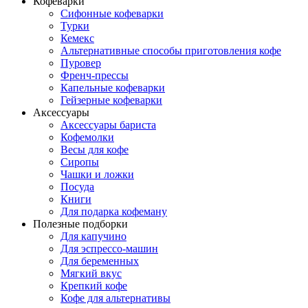
Кофеварки
Сифонные кофеварки
Турки
Кемекс
Альтернативные способы приготовления кофе
Пуровер
Френч-прессы
Капельные кофеварки
Гейзерные кофеварки
Аксессуары
Аксессуары бариста
Кофемолки
Весы для кофе
Сиропы
Чашки и ложки
Посуда
Книги
Для подарка кофеману
Полезные подборки
Для капучино
Для эспрессо-машин
Для беременных
Мягкий вкус
Крепкий кофе
Кофе для альтернативы