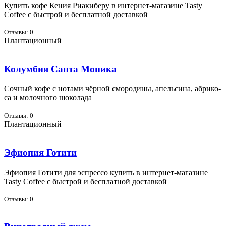
Ку­пить ко­фе Ке­ния Ри­а­ки­бе­ру в ин­тернет-ма­га­зине Tasty
Coffee с быст­рой и бес­плат­ной до­став­кой
Отзывы: 0
Плантационный
Колумбия Санта Моника
Соч­ный ко­фе с но­та­ми чёр­ной смо­ро­ди­ны, апель­си­на, аб­ри­ко­
са и мо­лоч­но­го шо­ко­ла­да
Отзывы: 0
Плантационный
Эфиопия Готити
Эфи­о­пия Го­ти­ти для эс­прес­со ку­пить в ин­тернет-ма­га­зине
Tasty Coffee с быст­рой и бес­плат­ной до­став­кой
Отзывы: 0