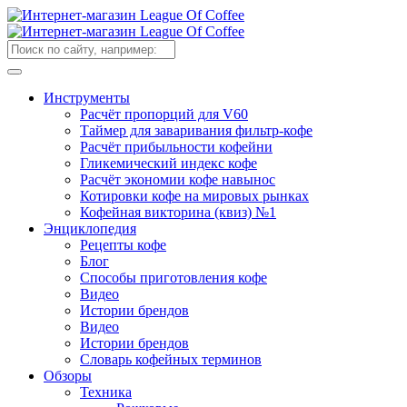
Инструменты
Расчёт пропорций для V60
Таймер для заваривания фильтр-кофе
Расчёт прибыльности кофейни
Гликемический индекс кофе
Расчёт экономии кофе навынос
Котировки кофе на мировых рынках
Кофейная викторина (квиз) №1
Энциклопедия
Рецепты кофе
Блог
Способы приготовления кофе
Видео
Истории брендов
Видео
Истории брендов
Словарь кофейных терминов
Обзоры
Техника