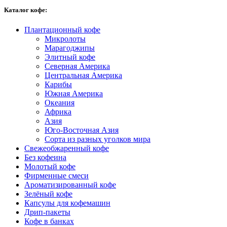
Каталог кофе:
Плантационный кофе
Микролоты
Марагоджипы
Элитный кофе
Северная Америка
Центральная Америка
Карибы
Южная Америка
Океания
Африка
Азия
Юго-Восточная Азия
Сорта из разных уголков мира
Свежеобжаренный кофе
Без кофеина
Молотый кофе
Фирменные смеси
Ароматизированный кофе
Зелёный кофе
Капсулы для кофемашин
Дрип-пакеты
Кофе в банках