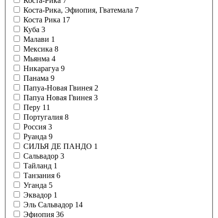
Коста-Рика
7
Коста-Рика, Эфиопия, Гватемала
7
Коста Рика
17
Куба
3
Малави
1
Мексика
8
Мьянма
4
Никарагуа
9
Панама
9
Папуа-Новая Гвинея
2
Папуа Новая Гвинея
3
Перу
11
Португалия
8
Россия
3
Руанда
9
СИЛЬЯ ДЕ ПАНДО
1
Сальвадор
3
Тайланд
1
Танзания
6
Уганда
5
Эквадор
1
Эль Сальвадор
14
Эфиопия
36