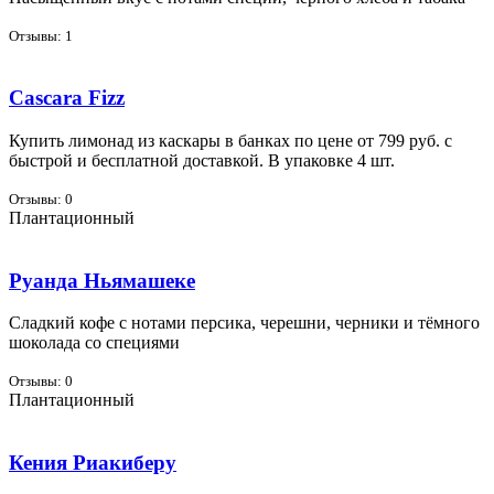
Отзывы: 1
Cascara Fizz
Ку­пить ли­мо­над из кас­ка­ры в бан­ках по цене от 799 руб. с
быст­рой и бес­плат­ной до­став­кой. В упа­ков­ке 4 шт.
Отзывы: 0
Плантационный
Руанда Ньямашеке
Слад­кий ко­фе с но­та­ми пер­си­ка, че­реш­ни, чер­ни­ки и тём­но­го
шо­ко­ла­да со спе­ци­я­ми
Отзывы: 0
Плантационный
Кения Риакиберу