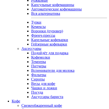
Рожковые
Капсульные кофемашины
Автоматические кофемашины
Вся альтернатива
Турки
Кемексы
Воронки (пуровер)
Френч-прессы
Капельные кофеварки
Гейзерные кофеварки
Аксессуары
Подойдёт для подарка
Кофемолки
Темперы
Питчеры
Вспениватели для молока
Фильтры
Сиропы
Весы для кофе
Чашки и ложки
Посуда
Аксуссары бариста
Кофе
Свежеобжаренный кофе