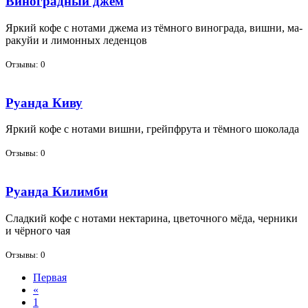
Виноградный джем
Яр­кий ко­фе с но­та­ми дже­ма из тём­но­го ви­но­гра­да, виш­ни, ма­
ра­куйи и ли­мон­ных ле­ден­цов
Отзывы: 0
Руанда Киву
Яр­кий ко­фе с но­та­ми виш­ни, грейп­фру­та и тём­но­го шо­ко­ла­да
Отзывы: 0
Руанда Килимби
Слад­кий ко­фе с но­та­ми нек­та­ри­на, цве­точ­но­го мё­да, чер­ни­ки
и чёр­но­го чая
Отзывы: 0
Первая
«
1