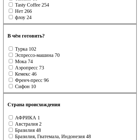
Tasty Coffee
254
Нет
266
флоу
24
В чём готовить?
Турка
102
Эспрессо-машина
70
Мока
74
Аэропресс
73
Кемекс
46
Френч-пресс
96
Сифон
10
Страна происхождения
АФРИКА
1
Австралия
2
Бразилия
48
Бразилия, Гватемала, Индонезия
48