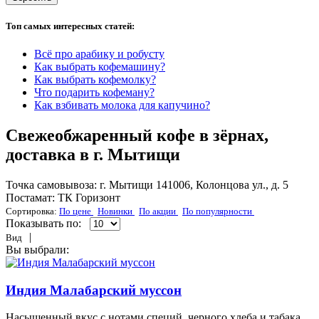
Топ самых интересных статей:
Всё про арабику и робусту
Как выбрать кофемашину?
Как выбрать кофемолку?
Что подарить кофеману?
Как взбивать молока для капучино?
Свежеобжаренный кофе в зёрнах,
доставка в г. Мытищи
Точка самовывоза: г. Мытищи 141006, Колонцова ул., д. 5
Постамат: ТК Горизонт
Сортировка:
По цене
Новинки
По акции
По популярности
Показывать по:
|
Вид
Вы выбрали:
Индия Малабарский муссон
На­сы­щен­ный вкус с но­та­ми спе­ций, чер­но­го хле­ба и та­ба­ка