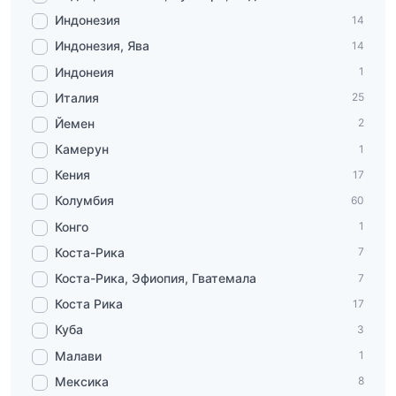
Индонезия
14
Индонезия, Ява
14
Индонеия
1
Италия
25
Йемен
2
Камерун
1
Кения
17
Колумбия
60
Конго
1
Коста-Рика
7
Коста-Рика, Эфиопия, Гватемала
7
Коста Рика
17
Куба
3
Малави
1
Мексика
8