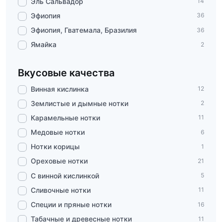
Эль Сальвадор
14
Эфиопия
36
Эфиопия, Гватемала, Бразилия
36
Ямайка
2
Вкусовые качества
Винная кислинка
12
Землистые и дымные нотки
2
Карамельные нотки
11
Медовые нотки
6
Нотки корицы
1
Ореховые нотки
21
С винной кислинкой
5
Сливочные нотки
11
Специи и пряные нотки
16
Табачные и древесные нотки
11