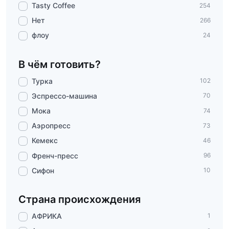
Tasty Coffee
254
Нет
266
флоу
24
В чём готовить?
Турка
102
Эспрессо-машина
70
Мока
74
Аэропресс
73
Кемекс
46
Френч-пресс
96
Сифон
10
Страна происхождения
АФРИКА
1