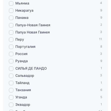
Мьянма
4
Никарагуа
9
Панама
9
Папуа-Новая Гвинея
2
Папуа Новая Гвинея
3
Перу
11
Португалия
8
Россия
3
Руанда
9
СИЛЬЯ ДЕ ПАНДО
1
Сальвадор
3
Тайланд
1
Танзания
6
Уганда
5
Эквадор
1