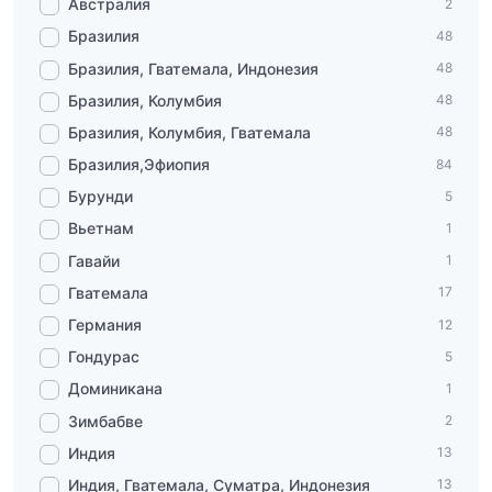
Австралия
2
Бразилия
48
Бразилия, Гватемала, Индонезия
48
Бразилия, Колумбия
48
Бразилия, Колумбия, Гватемала
48
Бразилия,Эфиопия
84
Бурунди
5
Вьетнам
1
Гавайи
1
Гватемала
17
Германия
12
Гондурас
5
Доминикана
1
Зимбабве
2
Индия
13
Индия, Гватемала, Суматра, Индонезия
13