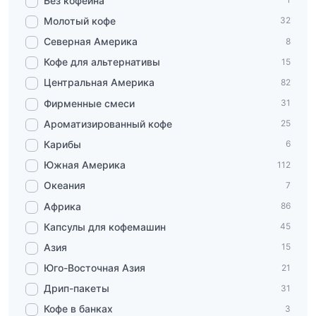
Без кофеина
Молотый кофе
32
Северная Америка
8
Кофе для альтернативы
15
Центральная Америка
82
Фирменные смеси
31
Ароматизированный кофе
25
Карибы
6
Южная Америка
112
Океания
7
Африка
86
Капсулы для кофемашин
45
Азия
15
Юго-Восточная Азия
21
Дрип-пакеты
31
Кофе в банках
3