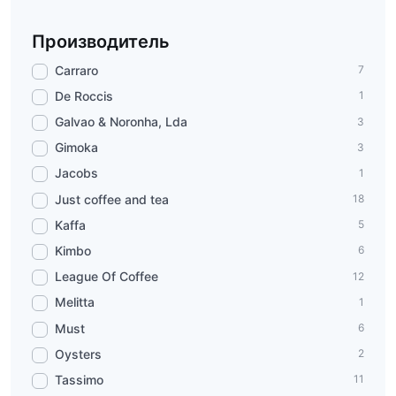
Производитель
Carraro
7
De Roccis
1
Galvao & Noronha, Lda
3
Gimoka
3
Jacobs
1
Just coffee and tea
18
Kaffa
5
Kimbo
6
League Of Coffee
12
Melitta
1
Must
6
Oysters
2
Tassimo
11