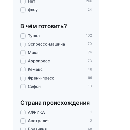
Нет
266
флоу
24
В чём готовить?
Турка
102
Эспрессо-машина
70
Мока
74
Аэропресс
73
Кемекс
46
Френч-пресс
96
Сифон
10
Страна происхождения
АФРИКА
1
Австралия
2
Бразилия
48