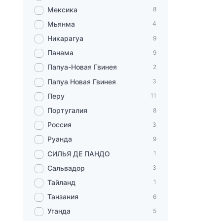
Мексика
8
Мьянма
4
Никарагуа
9
Панама
9
Папуа-Новая Гвинея
2
Папуа Новая Гвинея
3
Перу
11
Португалия
8
Россия
3
Руанда
9
СИЛЬЯ ДЕ ПАНДО
1
Сальвадор
3
Тайланд
1
Танзания
6
Уганда
5