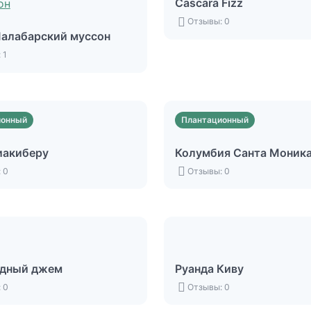
Cascara Fizz
Отзывы: 0
алабарский муссон
 1
ионный
Плантационный
иакиберу
Колумбия Санта Моник
 0
Отзывы: 0
адный джем
Руанда Киву
 0
Отзывы: 0