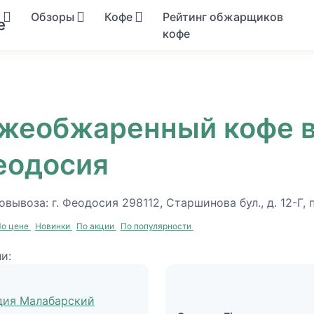
я
Обзоры
Кофе
Рейтинг обжарщиков
кофе
жеобжаренный кофе в 
Феодосия
овывоза: г. Феодосия 298112, Старшинова бул., д. 12-Г
По цене
Новинки
По акции
По популярности
и: