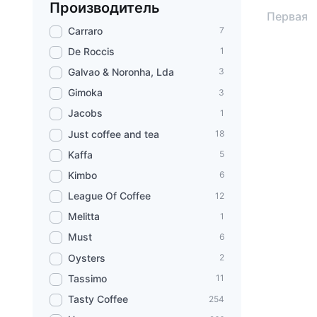
Производитель
Первая
Carraro
7
De Roccis
1
Galvao & Noronha, Lda
3
Gimoka
3
Jacobs
1
Just coffee and tea
18
Kaffa
5
Kimbo
6
League Of Coffee
12
Melitta
1
Must
6
Oysters
2
Tassimo
11
Tasty Coffee
254