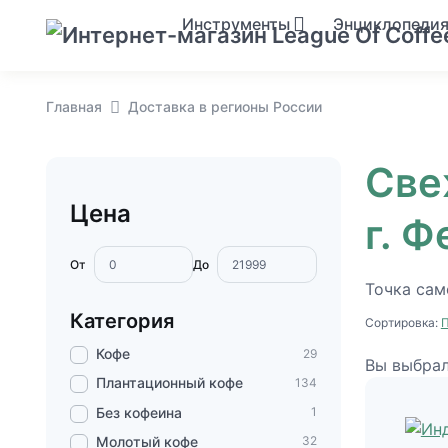
Инструменты
Энциклопеди
Главная
Доставка в регионы России
Све
Цена
г. 
От
До
Точка сам
Категория
Сортировка:
Кофе
29
Вы выбрал
Плантационный кофе
134
Без кофеина
1
Молотый кофе
32