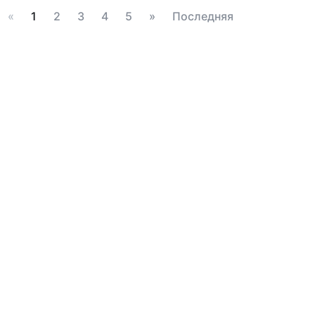
«
1
2
3
4
5
»
Последняя