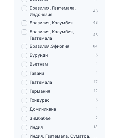
Бразилия, Гватемала,
48
Индонезия
Бразилия, Колумбия
48
Бразилия, Колумбия,
48
Гватемала
Бразилия,Эфиопия
84
Бурунди
5
Вьетнам
1
Гавайи
1
Гватемала
17
Германия
12
Гондурас
5
Доминикана
1
Зимбабве
2
Индия
13
Индия, Гватемала, Суматра,