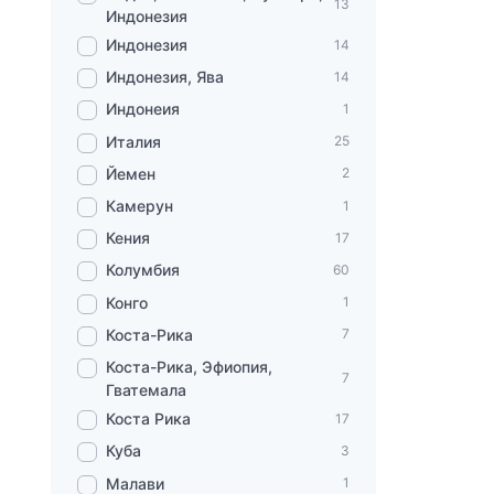
13
Индонезия
Индонезия
14
Индонезия, Ява
14
Индонеия
1
Италия
25
Йемен
2
Камерун
1
Кения
17
Колумбия
60
Конго
1
Коста-Рика
7
Коста-Рика, Эфиопия,
7
Гватемала
Коста Рика
17
Куба
3
Малави
1