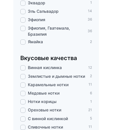
Эквадор
1
Эль Сальвадор
14
Эфиопия
36
Эфиопия, Гватемала,
36
Бразилия
Ямайка
2
Вкусовые качества
Винная кислинка
12
Землистые и дымные нотки
2
Карамельные нотки
11
Медовые нотки
6
Нотки корицы
1
Ореховые нотки
21
С винной кислинкой
5
Сливочные нотки
11