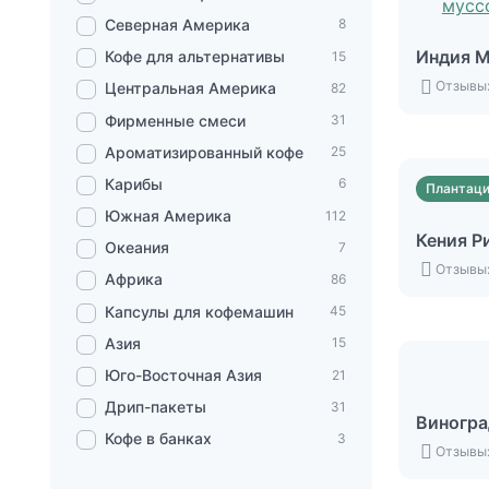
Северная Америка
8
Индия М
Кофе для альтернативы
15
Отзывы:
Центральная Америка
82
Фирменные смеси
31
Ароматизированный кофе
25
Карибы
6
Плантац
Южная Америка
112
Кения Р
Океания
7
Отзывы:
Африка
86
Капсулы для кофемашин
45
Азия
15
Юго-Восточная Азия
21
Дрип-пакеты
31
Виногр
Кофе в банках
3
Отзывы: