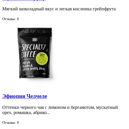
Мяг­кий шо­ко­лад­ный вкус и лег­кая кис­лин­ка грейп­фру­та
Отзывы: 0
Эфиопия Челчеле
От­тен­ки чер­но­го чая с ли­мо­ном и бер­га­мо­том, му­скат­ный
орех, ро­маш­ка, аб­ри­ко...
Отзывы: 0