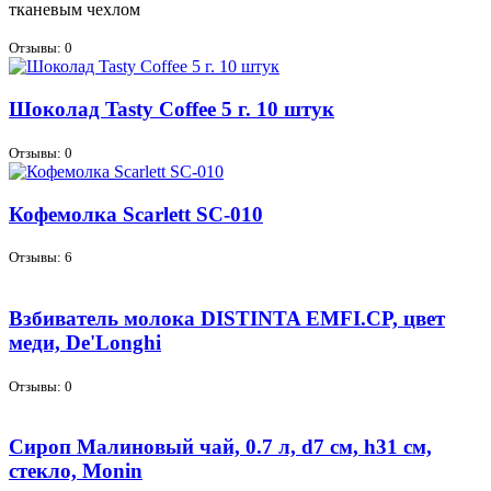
тка­не­вым чех­лом
Отзывы: 0
Шоколад Tasty Coffee 5 г. 10 штук
Отзывы: 0
Кофемолка Scarlett SC-010
Отзывы: 6
Взбиватель молока DISTINTA EMFI.CP, цвет
меди, De'Longhi
Отзывы: 0
Сироп Малиновый чай, 0.7 л, d7 см, h31 см,
стекло, Monin