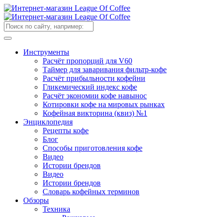
Инструменты
Расчёт пропорций для V60
Таймер для заваривания фильтр-кофе
Расчёт прибыльности кофейни
Гликемический индекс кофе
Расчёт экономии кофе навынос
Котировки кофе на мировых рынках
Кофейная викторина (квиз) №1
Энциклопедия
Рецепты кофе
Блог
Способы приготовления кофе
Видео
Истории брендов
Видео
Истории брендов
Словарь кофейных терминов
Обзоры
Техника