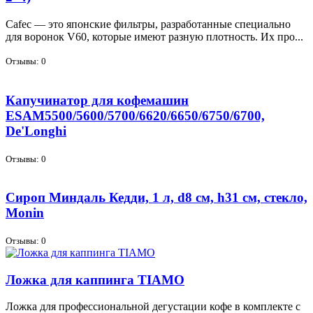
Cafec — это япон­ские филь­тры, раз­ра­бо­тан­ные спе­ци­аль­но
для во­ро­нок V60, ко­то­рые име­ют раз­ную плот­ность. Их про...
Отзывы: 0
Капучинатор для кофемашин
ESAM5500/5600/5700/6620/6650/6750/6700,
De'Longhi
Отзывы: 0
Сироп Миндаль Кедди, 1 л, d8 см, h31 см, стекло,
Monin
Отзывы: 0
Ложка для каппинга TIAMO
Лож­ка для про­фес­сио­наль­ной де­гу­ста­ции ко­фе в ком­плек­те с