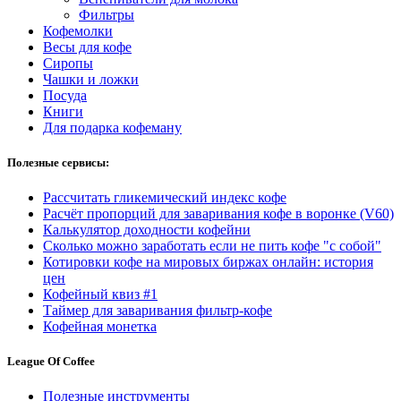
Фильтры
Кофемолки
Весы для кофе
Сиропы
Чашки и ложки
Посуда
Книги
Для подарка кофеману
Полезные сервисы:
Рассчитать гликемический индекс кофе
Расчёт пропорций для заваривания кофе в воронке (V60)
Калькулятор доходности кофейни
Сколько можно заработать если не пить кофе "с собой"
Котировки кофе на мировых биржах онлайн: история
цен
Кофейный квиз #1
Таймер для заваривания фильтр-кофе
Кофейная монетка
League Of Coffee
Полезные инструменты