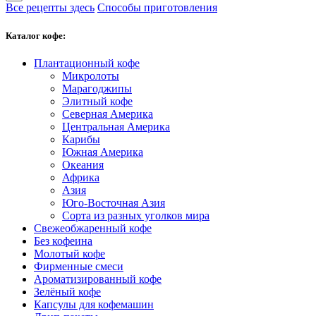
Все рецепты здесь
Способы приготовления
Каталог кофе:
Плантационный кофе
Микролоты
Марагоджипы
Элитный кофе
Северная Америка
Центральная Америка
Карибы
Южная Америка
Океания
Африка
Азия
Юго-Восточная Азия
Сорта из разных уголков мира
Свежеобжаренный кофе
Без кофеина
Молотый кофе
Фирменные смеси
Ароматизированный кофе
Зелёный кофе
Капсулы для кофемашин