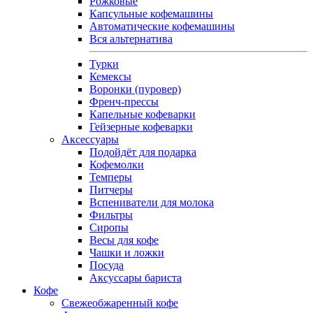
Рожковые
Капсульные кофемашины
Автоматические кофемашины
Вся альтернатива
Турки
Кемексы
Воронки (пуровер)
Френч-прессы
Капельные кофеварки
Гейзерные кофеварки
Аксессуары
Подойдёт для подарка
Кофемолки
Темперы
Питчеры
Вспениватели для молока
Фильтры
Сиропы
Весы для кофе
Чашки и ложки
Посуда
Аксуссары бариста
Кофе
Свежеобжаренный кофе