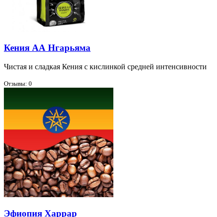
Кения АА Нгарьяма
Чи­стая и слад­кая Ке­ния с кис­лин­кой сред­ней ин­тен­сив­но­сти
Отзывы: 0
Эфиопия Харрар