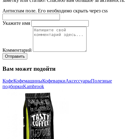
заметку или статью! Спасибо вам большое за активность.
Антиспам поле. Его необходимо скрыть через css
Укажите имя
Комментарий
Отправить
Вам может подойти
Кофе
Кофемашины
Кофеварки
Аксессуары
Полезные
подборки
Kambrook