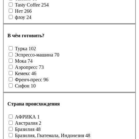
Tasty Coffee
254
Нет
266
флоу
24
В чём готовить?
Турка
102
Эспрессо-машина
70
Мока
74
Аэропресс
73
Кемекс
46
Френч-пресс
96
Сифон
10
Страна происхождения
АФРИКА
1
Австралия
2
Бразилия
48
Бразилия, Гватемала, Индонезия
48