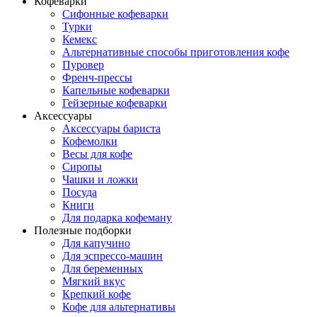
Кофеварки
Сифонные кофеварки
Турки
Кемекс
Альтернативные способы приготовления кофе
Пуровер
Френч-прессы
Капельные кофеварки
Гейзерные кофеварки
Аксессуары
Аксессуары бариста
Кофемолки
Весы для кофе
Сиропы
Чашки и ложки
Посуда
Книги
Для подарка кофеману
Полезные подборки
Для капучино
Для эспрессо-машин
Для беременных
Мягкий вкус
Крепкий кофе
Кофе для альтернативы