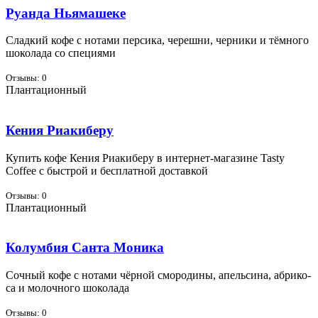
Руанда Ньямашеке
Слад­кий ко­фе с но­та­ми пер­си­ка, че­реш­ни, чер­ни­ки и тём­но­го
шо­ко­ла­да со спе­ци­я­ми
Отзывы: 0
Плантационный
Кения Риакиберу
Ку­пить ко­фе Ке­ния Ри­а­ки­бе­ру в ин­тернет-ма­га­зине Tasty
Coffee с быст­рой и бес­плат­ной до­став­кой
Отзывы: 0
Плантационный
Колумбия Санта Моника
Соч­ный ко­фе с но­та­ми чёр­ной смо­ро­ди­ны, апель­си­на, аб­ри­ко­
са и мо­лоч­но­го шо­ко­ла­да
Отзывы: 0