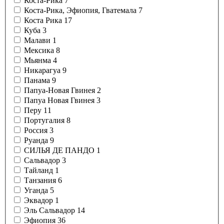
Коста-Рика
7
Коста-Рика, Эфиопия, Гватемала
7
Коста Рика
17
Куба
3
Малави
1
Мексика
8
Мьянма
4
Никарагуа
9
Панама
9
Папуа-Новая Гвинея
2
Папуа Новая Гвинея
3
Перу
11
Португалия
8
Россия
3
Руанда
9
СИЛЬЯ ДЕ ПАНДО
1
Сальвадор
3
Тайланд
1
Танзания
6
Уганда
5
Эквадор
1
Эль Сальвадор
14
Эфиопия
36