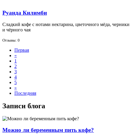
Руанда Килимби
Слад­кий ко­фе с но­та­ми нек­та­ри­на, цве­точ­но­го мё­да, чер­ни­ки
и чёр­но­го чая
Отзывы: 0
Первая
«
1
2
3
4
5
»
Последняя
Записи блога
Можно ли беременным пить кофе?