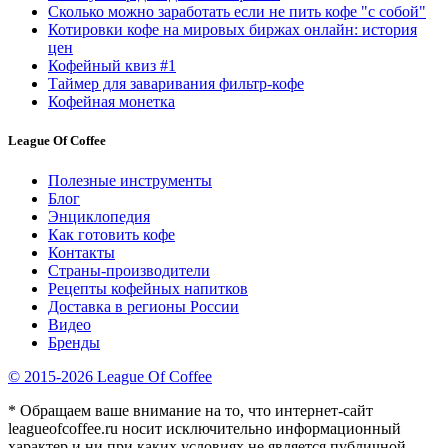
Сколько можно заработать если не пить кофе "с собой"
Котировки кофе на мировых биржах онлайн: история
цен
Кофейный квиз #1
Таймер для заваривания фильтр-кофе
Кофейная монетка
League Of Coffee
Полезные инструменты
Блог
Энциклопедия
Как готовить кофе
Контакты
Страны-производители
Рецепты кофейных напитков
Доставка в регионы России
Видео
Бренды
© 2015-2026 League Of Coffee
* Обращаем ваше внимание на то, что интернет-сайт
leagueofcoffee.ru носит исключительно информационный
характер и ни при каких условиях не является публичной