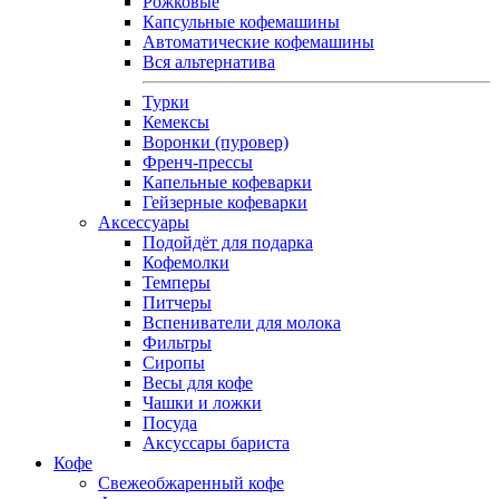
Рожковые
Капсульные кофемашины
Автоматические кофемашины
Вся альтернатива
Турки
Кемексы
Воронки (пуровер)
Френч-прессы
Капельные кофеварки
Гейзерные кофеварки
Аксессуары
Подойдёт для подарка
Кофемолки
Темперы
Питчеры
Вспениватели для молока
Фильтры
Сиропы
Весы для кофе
Чашки и ложки
Посуда
Аксуссары бариста
Кофе
Свежеобжаренный кофе