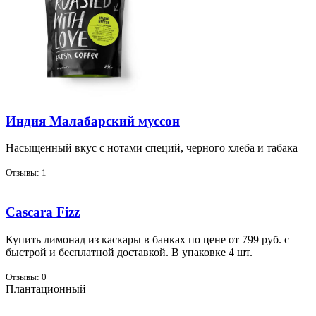
Индия Малабарский муссон
На­сы­щен­ный вкус с но­та­ми спе­ций, чер­но­го хле­ба и та­ба­ка
Отзывы: 1
Cascara Fizz
Ку­пить ли­мо­над из кас­ка­ры в бан­ках по цене от 799 руб. с
быст­рой и бес­плат­ной до­став­кой. В упа­ков­ке 4 шт.
Отзывы: 0
Плантационный