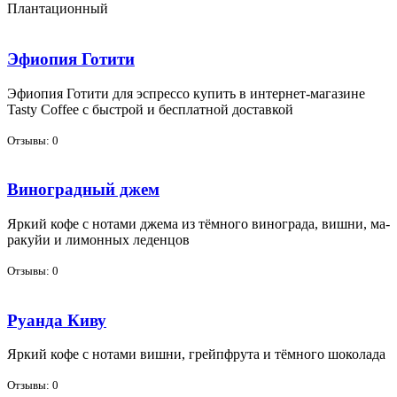
Плантационный
Эфиопия Готити
Эфи­о­пия Го­ти­ти для эс­прес­со ку­пить в ин­тернет-ма­га­зине
Tasty Coffee с быст­рой и бес­плат­ной до­став­кой
Отзывы: 0
Виноградный джем
Яр­кий ко­фе с но­та­ми дже­ма из тём­но­го ви­но­гра­да, виш­ни, ма­
ра­куйи и ли­мон­ных ле­ден­цов
Отзывы: 0
Руанда Киву
Яр­кий ко­фе с но­та­ми виш­ни, грейп­фру­та и тём­но­го шо­ко­ла­да
Отзывы: 0