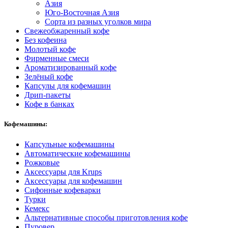
Азия
Юго-Восточная Азия
Сорта из разных уголков мира
Свежеобжаренный кофе
Без кофеина
Молотый кофе
Фирменные смеси
Ароматизированный кофе
Зелёный кофе
Капсулы для кофемашин
Дрип-пакеты
Кофе в банках
Кофемашины:
Капсульные кофемашины
Автоматические кофемашины
Рожковые
Аксессуары для Krups
Аксессуары для кофемашин
Сифонные кофеварки
Турки
Кемекс
Альтернативные способы приготовления кофе
Пуровер