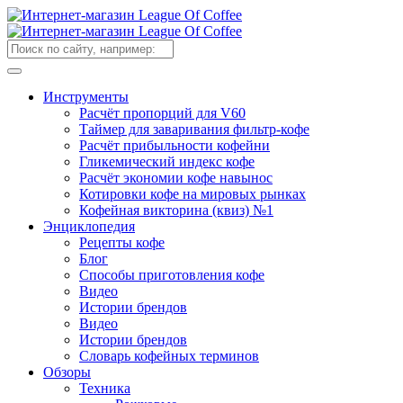
Инструменты
Расчёт пропорций для V60
Таймер для заваривания фильтр-кофе
Расчёт прибыльности кофейни
Гликемический индекс кофе
Расчёт экономии кофе навынос
Котировки кофе на мировых рынках
Кофейная викторина (квиз) №1
Энциклопедия
Рецепты кофе
Блог
Способы приготовления кофе
Видео
Истории брендов
Видео
Истории брендов
Словарь кофейных терминов
Обзоры
Техника