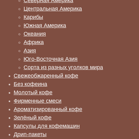
Северная Америка
Центральная Америка
Карибы
Южная Америка
Океания
Африка
Азия
Юго-Восточная Азия
Сорта из разных уголков мира
Свежеобжаренный кофе
Без кофеина
Молотый кофе
Фирменные смеси
Ароматизированный кофе
Зелёный кофе
Капсулы для кофемашин
Дрип-пакеты