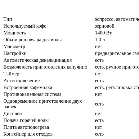
Тип
эспрессо, автоматич
Используемый кофе
зерновой
Мощность
1400 Вт
Объем резервуара для воды
1.0 л
Манометр
нет
Настройки
предварительное см
Автоматическая декальцинация
есть
Возможность приготовления капучино
есть, ручное пригот
Таймер
нет
Автоотключение
есть
Встроенная кофемолка
есть, регулировка с
Противокапельная система
нет
Одновременное приготовление двух
есть
чашек
Дисплей
нет
Подача горячей воды
есть
Плита автоподогрева
нет
Контейнер для отходов
есть