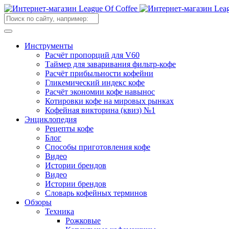
Инструменты
Расчёт пропорций для V60
Таймер для заваривания фильтр-кофе
Расчёт прибыльности кофейни
Гликемический индекс кофе
Расчёт экономии кофе навынос
Котировки кофе на мировых рынках
Кофейная викторина (квиз) №1
Энциклопедия
Рецепты кофе
Блог
Способы приготовления кофе
Видео
Истории брендов
Видео
Истории брендов
Словарь кофейных терминов
Обзоры
Техника
Рожковые