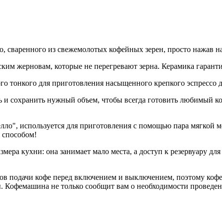
о, сваренного из свежемолотых кофейных зерен, просто нажав н
ским жерновам, которые не перегревают зерна. Керамика гарант
го тонкого для приготовления насыщенного крепкого эспрессо до
 и сохранить нужный объем, чтобы всегда готовить любимый ко
лло", используется для приготовления с помощью пара мягкой 
 способом!
мера кухни: она занимает мало места, а доступ к резервуару дл
 подачи кофе перед включением и выключением, поэтому кофе в
. Кофемашина не только сообщит вам о необходимости проведен