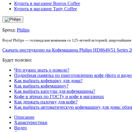
Купить в магазине Bravos Coffee
Купить в магазине Tasty Coffee
Бренд:
Philips
Royal Philips — голландская компания со 125-летней историей, широчайши
Скачать инструкцию на Кофемашина Philips HD8649/51 Series 2
Будет полезно:
Что нужно знать о помоле?
Подробная памятка по приготовлению кофе (фото и виде
Как выбрать кофеварку для дома?
Как выбрать кофемашину?
Как выбрать капсулы для кофемашины?
Кофе в зёрнах по ГОСТу и кофе в магазинах
Как держать палочку для кофе?
Как выбрать автоматическую кофемашину для дома: обзо
Описание
Характеристики
Видео