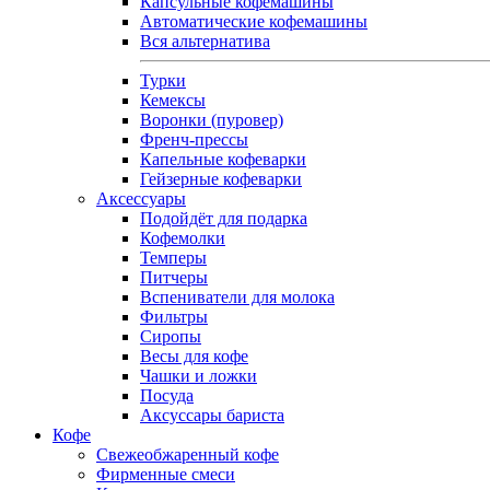
Капсульные кофемашины
Автоматические кофемашины
Вся альтернатива
Турки
Кемексы
Воронки (пуровер)
Френч-прессы
Капельные кофеварки
Гейзерные кофеварки
Аксессуары
Подойдёт для подарка
Кофемолки
Темперы
Питчеры
Вспениватели для молока
Фильтры
Сиропы
Весы для кофе
Чашки и ложки
Посуда
Аксуссары бариста
Кофе
Свежеобжаренный кофе
Фирменные смеси