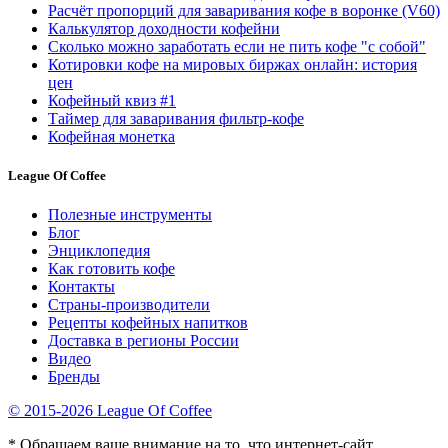
Расчёт пропорций для заваривания кофе в воронке (V60)
Калькулятор доходности кофейни
Сколько можно заработать если не пить кофе "с собой"
Котировки кофе на мировых биржах онлайн: история
цен
Кофейный квиз #1
Таймер для заваривания фильтр-кофе
Кофейная монетка
League Of Coffee
Полезные инструменты
Блог
Энциклопедия
Как готовить кофе
Контакты
Страны-производители
Рецепты кофейных напитков
Доставка в регионы России
Видео
Бренды
© 2015-2026 League Of Coffee
* Обращаем ваше внимание на то, что интернет-сайт