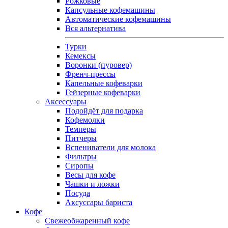
Рожковые
Капсульные кофемашины
Автоматические кофемашины
Вся альтернатива
Турки
Кемексы
Воронки (пуровер)
Френч-прессы
Капельные кофеварки
Гейзерные кофеварки
Аксессуары
Подойдёт для подарка
Кофемолки
Темперы
Питчеры
Вспениватели для молока
Фильтры
Сиропы
Весы для кофе
Чашки и ложки
Посуда
Аксуссары бариста
Кофе
Свежеобжаренный кофе