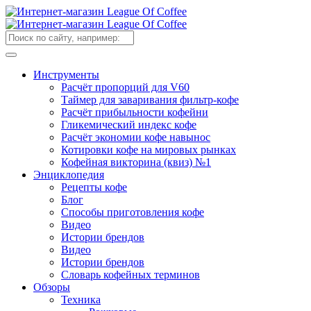
Инструменты
Расчёт пропорций для V60
Таймер для заваривания фильтр-кофе
Расчёт прибыльности кофейни
Гликемический индекс кофе
Расчёт экономии кофе навынос
Котировки кофе на мировых рынках
Кофейная викторина (квиз) №1
Энциклопедия
Рецепты кофе
Блог
Способы приготовления кофе
Видео
Истории брендов
Видео
Истории брендов
Словарь кофейных терминов
Обзоры
Техника