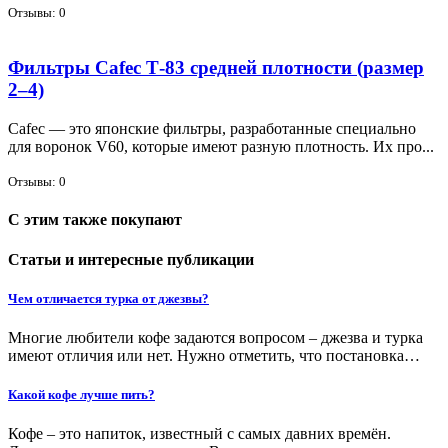
Отзывы: 0
Фильтры Cafec Т-83 средней плотности (размер
2–4)
Cafec — это япон­ские филь­тры, раз­ра­бо­тан­ные спе­ци­аль­но
для во­ро­нок V60, ко­то­рые име­ют раз­ную плот­ность. Их про...
Отзывы: 0
С этим также покупают
Статьи и интересные публикации
Чем отличается турка от джезвы?
Многие любители кофе задаются вопросом – джезва и турка
имеют отличия или нет. Нужно отметить, что постановка…
Какой кофе лучше пить?
Кофе – это напиток, известный с самых давних времён.