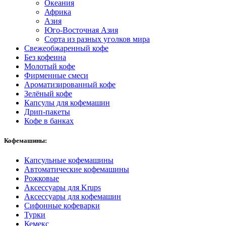
Океания
Африка
Азия
Юго-Восточная Азия
Сорта из разных уголков мира
Свежеобжаренный кофе
Без кофеина
Молотый кофе
Фирменные смеси
Ароматизированный кофе
Зелёный кофе
Капсулы для кофемашин
Дрип-пакеты
Кофе в банках
Кофемашины:
Капсульные кофемашины
Автоматические кофемашины
Рожковые
Аксессуары для Krups
Аксессуары для кофемашин
Сифонные кофеварки
Турки
Кемекс