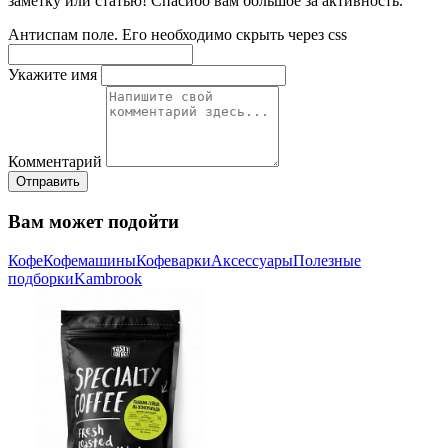
заметку или статью! Спасибо вам большое за активность.
Антиспам поле. Его необходимо скрыть через css
Укажите имя
Комментарий
Отправить
Вам может подойти
Кофе
Кофемашины
Кофеварки
Аксессуары
Полезные
подборки
Kambrook