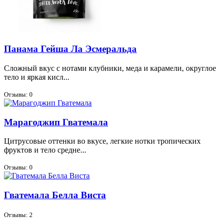
Панама Гейша Ла Эсмеральда
Слож­ный вкус с но­та­ми клуб­ни­ки, ме­да и ка­ра­ме­ли, округ­лое
те­ло и яр­кая кисл...
Отзывы: 0
Марагоджип Гватемала
Цит­ру­со­вые от­тен­ки во вку­се, лег­кие нот­ки тро­пи­че­ских
фрук­тов и те­ло средне...
Отзывы: 0
Гватемала Белла Виста
Отзывы: 2