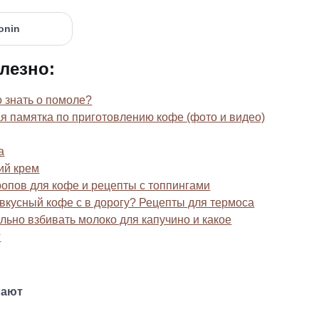
лезно:
 знать о помоле?
я памятка по приготовлению кофе (фото и видео)
а
ий крем
ропов для кофе и рецепты с топпингами
 вкусный кофе с в дорогу? Рецепты для термоса
льно взбивать молоко для капучино и какое
?
пают