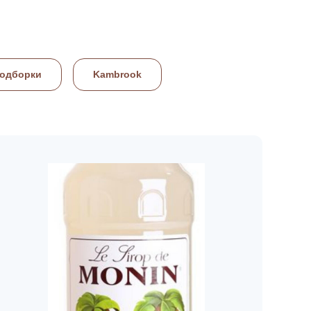
подборки
Kambrook