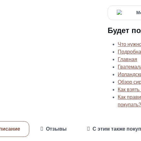
Будет по
Что нужно
Подробна
Главная
Гватемал
Ирландск
Обзор си
Как взять
Как прави
покупать
писание
Отзывы
С этим также поку