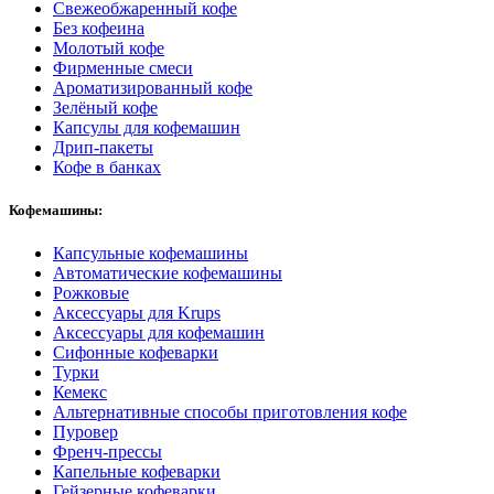
Свежеобжаренный кофе
Без кофеина
Молотый кофе
Фирменные смеси
Ароматизированный кофе
Зелёный кофе
Капсулы для кофемашин
Дрип-пакеты
Кофе в банках
Кофемашины:
Капсульные кофемашины
Автоматические кофемашины
Рожковые
Аксессуары для Krups
Аксессуары для кофемашин
Сифонные кофеварки
Турки
Кемекс
Альтернативные способы приготовления кофе
Пуровер
Френч-прессы
Капельные кофеварки
Гейзерные кофеварки