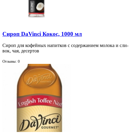
Сироп DaVinci Кокос, 1000 мл
Си­роп для ко­фей­ных на­пит­ков с со­дер­жа­ни­ем мо­ло­ка и сли­
вок, чая, де­сер­тов
Отзывы: 0