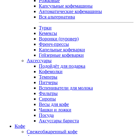
Рожковые
Капсульные кофемашины
Автоматические кофемашины
Вся альтернатива
Турки
Кемексы
Воронки (пуровер)
Френч-прессы
Капельные кофеварки
Гейзерные кофеварки
Аксессуары
Подойдёт для подарка
Кофемолки
Темперы
Питчеры
Вспениватели для молока
Фильтры
Сиропы
Весы для кофе
Чашки и ложки
Посуда
Аксуссары бариста
Кофе
Свежеобжаренный кофе