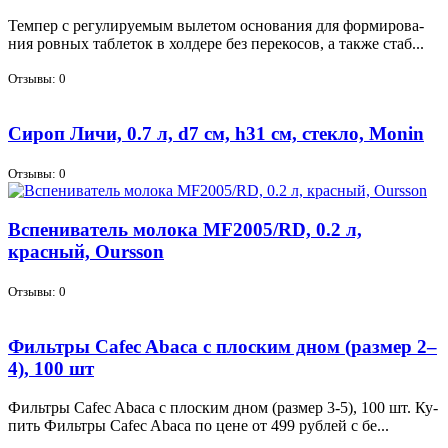
Тем­пер с ре­гу­ли­ру­е­мым вы­ле­том ос­но­ва­ния для фор­ми­ро­ва­
ния ров­ных таб­ле­ток в хол­де­ре без пе­ре­ко­сов, а так­же стаб...
Отзывы: 0
Сироп Личи, 0.7 л, d7 см, h31 см, стекло, Monin
Отзывы: 0
Вспениватель молока MF2005/RD, 0.2 л,
красный, Oursson
Отзывы: 0
Фильтры Cafec Abaca с плоским дном (размер 2–
4), 100 шт
Филь­тры Cafec Abaca с плос­ким дном (раз­мер 3-5), 100 шт. Ку­
пить Филь­тры Cafec Abaca по цене от 499 руб­лей с бе...