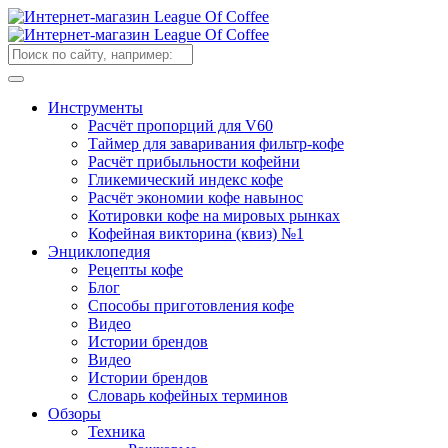
Инструменты
Расчёт пропорций для V60
Таймер для заваривания фильтр-кофе
Расчёт прибыльности кофейни
Гликемический индекс кофе
Расчёт экономии кофе навынос
Котировки кофе на мировых рынках
Кофейная викторина (квиз) №1
Энциклопедия
Рецепты кофе
Блог
Способы приготовления кофе
Видео
Истории брендов
Видео
Истории брендов
Словарь кофейных терминов
Обзоры
Техника