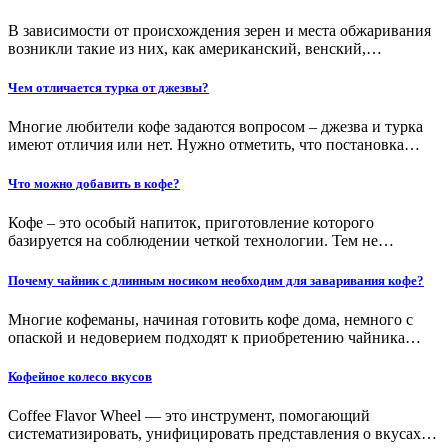
В зависимости от происхождения зерен и места обжари­вания
возникли такие из них, как американский, венский,…
Чем отличается турка от джезвы?
Многие любители кофе задаются вопросом – джезва и турка
имеют отличия или нет. Нужно отметить, что постановка…
Что можно добавить в кофе?
Кофе – это особый напиток, приготовление которого
базируется на соблюдении четкой технологии. Тем не…
Почему чайник с длинным носиком необходим для заваривания кофе?
Многие кофеманы, начиная готовить кофе дома, немного с
опаской и недоверием подходят к приобретению чайника…
Кофейное колесо вкусов
Coffee Flavor Wheel — это инструмент, помогающий
систематизировать, унифицировать представления о вкусах…