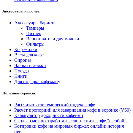
Аксессуары и прочее:
Аксессуары бариста
Темперы
Питчер
Вспениватели для молока
Фильтры
Кофемолки
Весы для кофе
Сиропы
Чашки и ложки
Посуда
Книги
Для подарка кофеману
Полезные сервисы:
Рассчитать гликемический индекс кофе
Расчёт пропорций для заваривания кофе в воронке (V60)
Калькулятор доходности кофейни
Сколько можно заработать если не пить кофе "с собой"
Котировки кофе на мировых биржах онлайн: история
цен