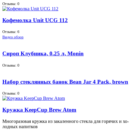
Отзывы: 0
Кофемолка Unit UCG 112
Отзывы: 6
Видео обзор
Сироп Клубника, 0.25 л, Monin
Отзывы: 0
Набор стеклянных банок Bean Jar 4 Pack, brown
Отзывы: 0
Кружка KeepCup Brew Atom
Мно­го­ра­зо­вая круж­ка из за­ка­лен­но­го стек­ла для го­ря­чих и хо­
лод­ных на­пит­ков