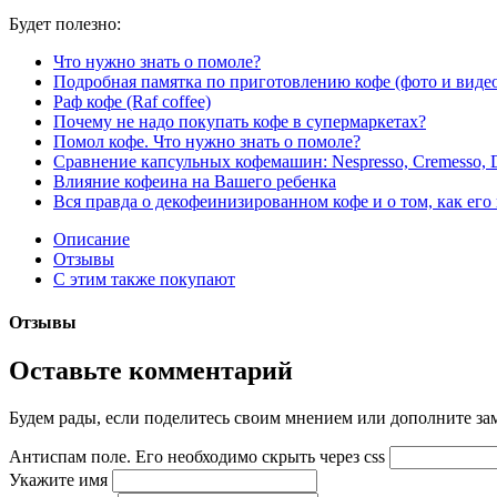
Будет полезно:
Что нужно знать о помоле?
Подробная памятка по приготовлению кофе (фото и виде
Раф кофе (Raf coffee)
Почему не надо покупать кофе в супермаркетах?
Помол кофе. Что нужно знать о помоле?
Сравнение капсульных кофемашин: Nespresso, Cremesso, D
Влияние кофеина на Вашего ребенка
Вся правда о декофеинизированном кофе и о том, как его
Описание
Отзывы
С этим также покупают
Отзывы
Оставьте комментарий
Будем рады, если поделитесь своим мнением или дополните зам
Антиспам поле. Его необходимо скрыть через css
Укажите имя