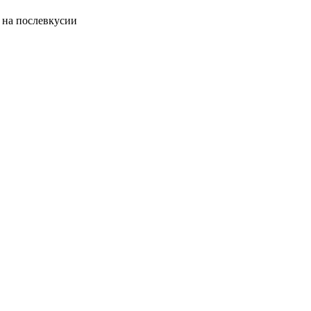
 на по­сле­вку­сии