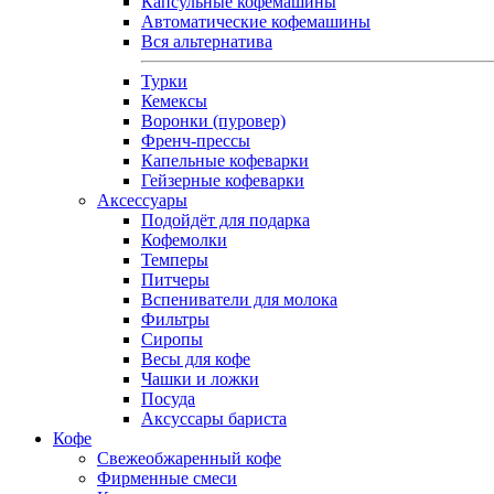
Капсульные кофемашины
Автоматические кофемашины
Вся альтернатива
Турки
Кемексы
Воронки (пуровер)
Френч-прессы
Капельные кофеварки
Гейзерные кофеварки
Аксессуары
Подойдёт для подарка
Кофемолки
Темперы
Питчеры
Вспениватели для молока
Фильтры
Сиропы
Весы для кофе
Чашки и ложки
Посуда
Аксуссары бариста
Кофе
Свежеобжаренный кофе
Фирменные смеси