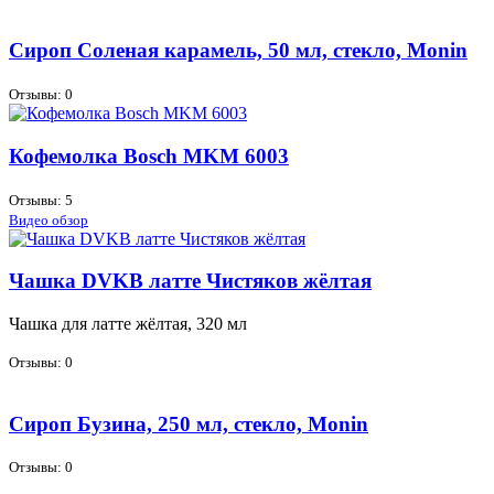
Сироп Соленая карамель, 50 мл, стекло, Monin
Отзывы: 0
Кофемолка Bosch MKM 6003
Отзывы: 5
Видео обзор
Чашка DVKB латте Чистяков жёлтая
Чаш­ка для лат­те жёл­тая, 320 мл
Отзывы: 0
Сироп Бузина, 250 мл, стекло, Monin
Отзывы: 0