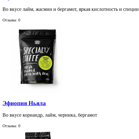
Во вку­се лайм, жас­мин и бер­га­мот, яр­кая кис­лот­ность и спе­ции
Отзывы: 0
Эфиопия Ньяла
Во вку­се ко­ри­андр, лайм, чер­ни­ка, бер­га­мот
Отзывы: 0