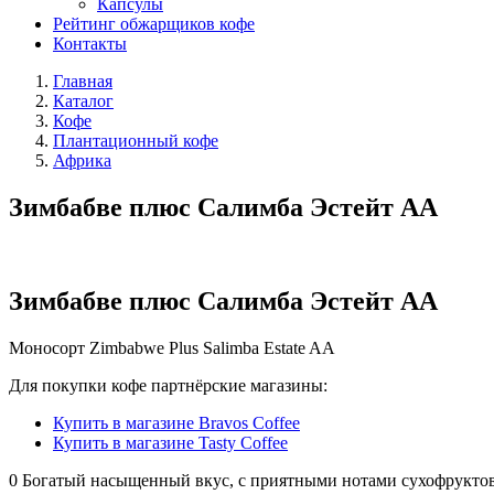
Капсулы
Рейтинг обжарщиков кофе
Контакты
Главная
Каталог
Кофе
Плантационный кофе
Африка
Зимбабве плюс Салимба Эстейт АА
Зимбабве плюс Салимба Эстейт АА
Моносорт
Zimbabwe Plus Salimba Estate AA
Для покупки кофе партнёрские магазины:
Купить в магазине Bravos Coffee
Купить в магазине Tasty Coffee
0
Богатый насыщенный вкус, с приятными нотами сухофруктов