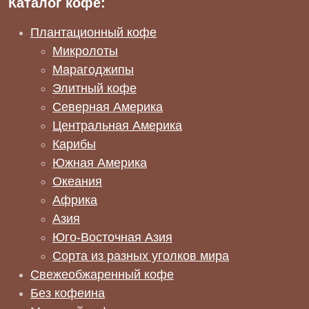
Каталог кофе:
Плантационный кофе
Микролоты
Марагоджипы
Элитный кофе
Северная Америка
Центральная Америка
Карибы
Южная Америка
Океания
Африка
Азия
Юго-Восточная Азия
Сорта из разных уголков мира
Свежеобжаренный кофе
Без кофеина