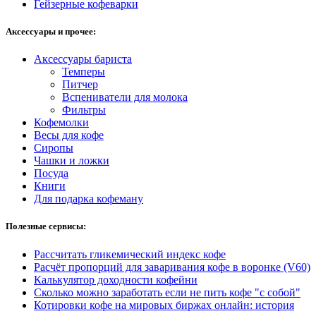
Гейзерные кофеварки
Аксессуары и прочее:
Аксессуары бариста
Темперы
Питчер
Вспениватели для молока
Фильтры
Кофемолки
Весы для кофе
Сиропы
Чашки и ложки
Посуда
Книги
Для подарка кофеману
Полезные сервисы:
Рассчитать гликемический индекс кофе
Расчёт пропорций для заваривания кофе в воронке (V60)
Калькулятор доходности кофейни
Сколько можно заработать если не пить кофе "с собой"
Котировки кофе на мировых биржах онлайн: история