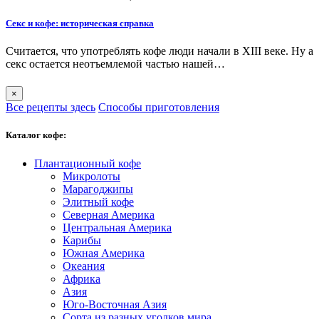
Секс и кофе: историческая справка
Считается, что употреблять кофе люди начали в XIII веке. Ну а
секс остается неотъемлемой частью нашей…
×
Все рецепты здесь
Способы приготовления
Каталог кофе:
Плантационный кофе
Микролоты
Марагоджипы
Элитный кофе
Северная Америка
Центральная Америка
Карибы
Южная Америка
Океания
Африка
Азия
Юго-Восточная Азия
Сорта из разных уголков мира