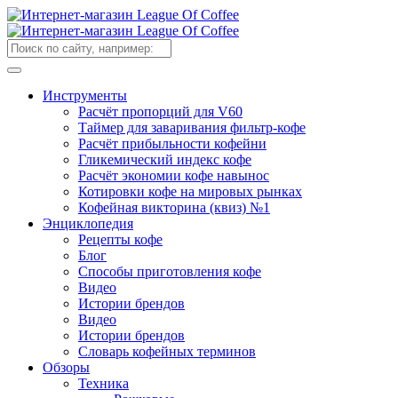
Инструменты
Расчёт пропорций для V60
Таймер для заваривания фильтр-кофе
Расчёт прибыльности кофейни
Гликемический индекс кофе
Расчёт экономии кофе навынос
Котировки кофе на мировых рынках
Кофейная викторина (квиз) №1
Энциклопедия
Рецепты кофе
Блог
Способы приготовления кофе
Видео
Истории брендов
Видео
Истории брендов
Словарь кофейных терминов
Обзоры
Техника