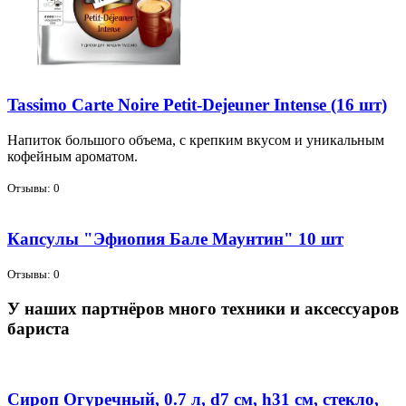
Tassimo Carte Noire Petit-Dejeuner Intense (16 шт)
На­пи­ток боль­шо­го объ­е­ма, с креп­ким вку­сом и уни­каль­ным
ко­фей­ным аро­ма­том.
Отзывы: 0
Капсулы "Эфиопия Бале Маунтин" 10 шт
Отзывы: 0
У наших партнёров много техники и аксессуаров
бариста
Сироп Огуречный, 0.7 л, d7 см, h31 см, стекло,