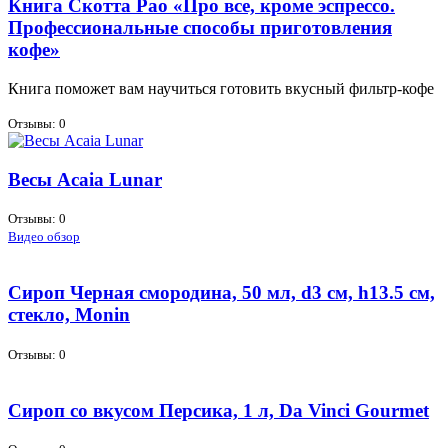
Книга Скотта Рао «Про все, кроме эспрессо.
Профессиональные способы приготовления
кофе»
Кни­га по­мо­жет вам на­учить­ся го­то­вить вкус­ный фильтр-ко­фе
Отзывы: 0
Весы Acaia Lunar
Отзывы: 0
Видео обзор
Сироп Черная смородина, 50 мл, d3 см, h13.5 см,
стекло, Monin
Отзывы: 0
Сироп со вкусом Персика, 1 л, Da Vinci Gourmet