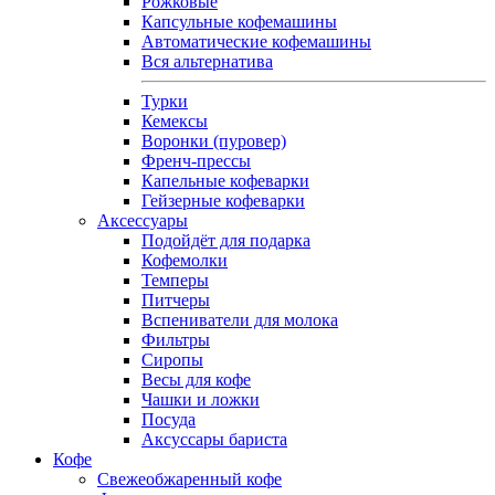
Рожковые
Капсульные кофемашины
Автоматические кофемашины
Вся альтернатива
Турки
Кемексы
Воронки (пуровер)
Френч-прессы
Капельные кофеварки
Гейзерные кофеварки
Аксессуары
Подойдёт для подарка
Кофемолки
Темперы
Питчеры
Вспениватели для молока
Фильтры
Сиропы
Весы для кофе
Чашки и ложки
Посуда
Аксуссары бариста
Кофе
Свежеобжаренный кофе