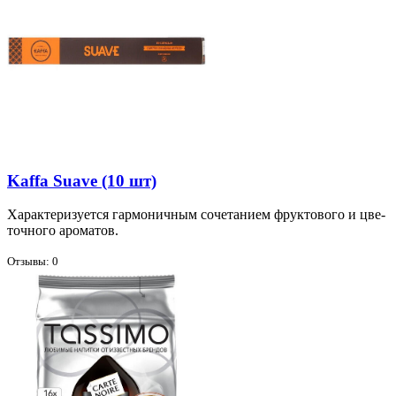
Kaffa Suave (10 шт)
Ха­рак­те­ри­зу­ет­ся гар­мо­нич­ным со­че­та­ни­ем фрук­то­во­го и цве­
точ­но­го аро­ма­тов.
Отзывы: 0