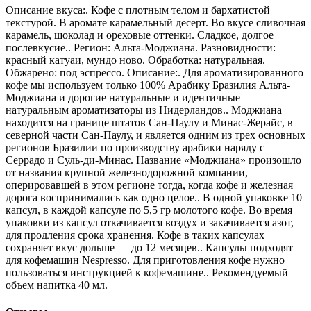
Описание вкуса:. Кофе с плотным телом и бархатистой
текстурой. В аромате карамельный десерт. Во вкусе сливочная
карамель, шоколад и ореховые оттенки. Сладкое, долгое
послевкусие.. Регион: Альта-Моджиана. Разновидности:
красный катуаи, мундо ново. Обработка: натуральная.
Обжарено: под эспрессо. Описание:. Для ароматизированного
кофе мы используем только 100% Арабику Бразилия Альта-
Моджиана и дорогие натуральные и идентичные
натуральным ароматизаторы из Нидерландов.. Моджиана
находится на границе штатов Сан-Паулу и Минас-Жерайс, в
северной части Сан-Паулу, и является одним из трех основных
регионов Бразилии по производству арабики наряду с
Серрадо и Суль-ди-Минас. Название «Моджиана» произошло
от названия крупной железнодорожной компании,
оперировавшей в этом регионе тогда, когда кофе и железная
дорога воспринимались как одно целое.. В одной упаковке 10
капсул, в каждой капсуле по 5,5 гр молотого кофе. Во время
упаковки из капсул откачивается воздух и закачивается азот,
для продления срока хранения. Кофе в таких капсулах
сохраняет вкус дольше — до 12 месяцев.. Капсулы подходят
для кофемашин Nespresso. Для приготовления кофе нужно
пользоваться инструкцией к кофемашине.. Рекомендуемый
объем напитка 40 мл.