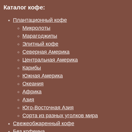
Каталог кофе:
Плантационный кофе
Микролоты
Марагоджипы
Элитный кофе
Северная Америка
Центральная Америка
Карибы
Южная Америка
Океания
Африка
Азия
Юго-Восточная Азия
Сорта из разных уголков мира
Свежеобжаренный кофе
Без кофеина