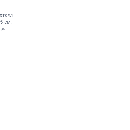
еталл
5 см.
ная