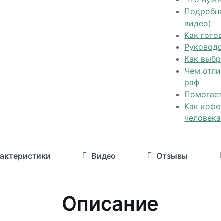
Подробна
видео)
Как гото
Руководс
Как выб
Чем отли
раф
Помогает
Как кофе
человека
актеристики
Видео
Отзывы
Описание