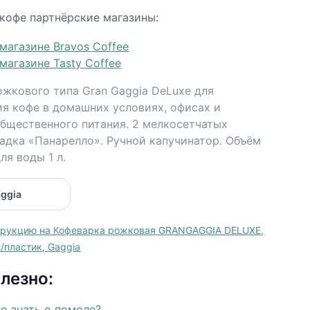
 кофе партнёрские магазины:
 магазине Bravos Coffee
 магазине Tasty Coffee
ожкового типа Gran Gaggia DeLuxe для
ия кофе в домашних условиях, офисах и
общественного питания. 2 мелкосетчатых
адка «Панарелло». Ручной капучинатор. Объём
ля воды 1 л.
трукцию на Кофеварка рожковая GRANGAGGIA DELUXE,
/пластик, Gaggia
лезно:
о знать о помоле?