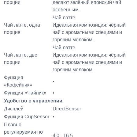
порции
делают зелёный японский чай
особенным.
Чай латте
Чай латте, одна
Идеальная композиция: чёрный
порция
чай с ароматными специями и
горячим молоком.
Чай латте
Чай латте, две
Идеальная композиция: чёрный
порции
чай с ароматными специями и
горячим молоком.
Функция
•
«Кофейник»
Функция «Чайник»
•
Удобство в управлении
Дисплей
DirectSensor
Функция CupSensor
•
Плавно
регулируемая по
4,0 - 16,5