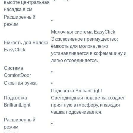
высоте центральная
насадка в см
Расширенный
•
режим
Молочная система EasyClick
Эксклюзивное преимущество:
Ёмкость для молока
ёмкость для молока легко
EasyClick
устанавливается в кофемашину и
легко отсоединяется.
Система
•
ComfortDoor
Скрытая ручка
•
Подсветка BrilliantLight
Подсветка
Светодиодная подсветка создает
BrilliantLight
приятную атмосферу, и каждая
чашка подсвечивается.
Расширенный
•
режим