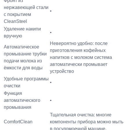
Фронт из
нержавеющей стали
•
с покрытием
CleanSteel
Удаление накипи
•
вручную
Невероятно удобно: после
Автоматическое
приготовления кофейных
промывание трубки
напитков с молоком система
подачи молока из
автоматически промывает
ёмкости для воды
устройство
Удобные программы
•
очистки
Функция
автоматического
•
промывания
Тщательная очистка: многие
ComfortClean
компоненты прибора можно мыть
в посудомоечной машине.