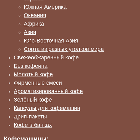
Южная Америка
Океания
Африка
Азия
Юго-Восточная Азия
Сорта из разных уголков мира
Свежеобжаренный кофе
Без кофеина
Молотый кофе
Фирменные смеси
Ароматизированный кофе
Зелёный кофе
Капсулы для кофемашин
Дрип-пакеты
Кофе в банках
Кофемашины: