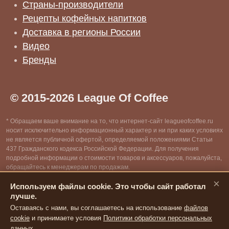
Страны-производители
Рецепты кофейных напитков
Доставка в регионы России
Видео
Бренды
© 2015-2026 League Of Coffee
* Обращаем ваше внимание на то, что интернет-сайт leagueofcoffee.ru
носит исключительно информационный характер и ни при каких условиях
не является публичной офертой, определяемой положениями Статьи
437 Гражданского кодекса Российской Федерации. Для получения
подробной информации о стоимости товаров и аксессуаров, пожалуйста,
обращайтесь к менеджерам по продажам.
×
Используем файлы cookie. Это чтобы сайт работал
** Информация собрана из открытых источников сети интернет, все
лучше.
авторские права защищены. Администрация сайта вправе удалять
информацию, размещенную на сайте, по запросу от правообладателей,
Оставаясь с нами, вы соглашаетесь на использование
файлов
их представителей или ответственных органов государственной власти
cookie
и принимаете условия
Политики обработки персональных
РФ, в случае нарушения закона.
данных
.