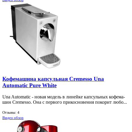
Кофемашина капсульная Cremesso Una
Automatic Pure White
Una Automatic - но­вая мо­дель в ли­ней­ке кап­суль­ных ко­фе­ма­
шин Cremesso. Она с пер­во­го при­кос­но­ве­ния по­ко­рит лю­бо...
Отзывы: 4
Видео обзор