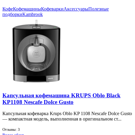
Кофе
Кофемашины
Кофеварки
Аксессуары
Полезные
подборки
Kambrook
Капсульная кофемашина KRUPS Oblo Black
KP1108 Nescafe Dolce Gusto
Кап­суль­ная ко­фе­вар­ка Krups Oblo KP 1108 Nescafe Dolce Gusto
— ком­пакт­ная мо­дель, вы­пол­нен­ная в ори­ги­наль­ном ст...
Отзывы: 3
Видео обзор