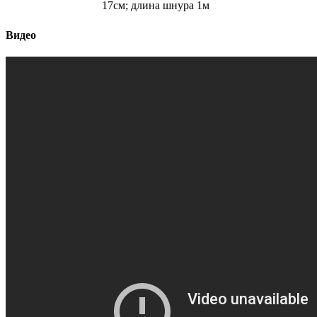
17см; длина шнура 1м
Видео