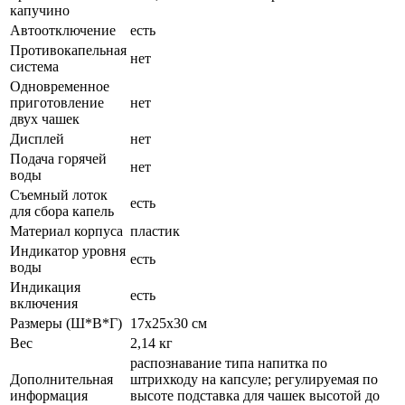
капучино
Автоотключение
есть
Противокапельная
нет
система
Одновременное
приготовление
нет
двух чашек
Дисплей
нет
Подача горячей
нет
воды
Съемный лоток
есть
для сбора капель
Материал корпуса
пластик
Индикатор уровня
есть
воды
Индикация
есть
включения
Размеры (Ш*В*Г)
17x25x30 см
Вес
2,14 кг
распознавание типа напитка по
Дополнительная
штрихкоду на капсуле; регулируемая по
информация
высоте подставка для чашек высотой до