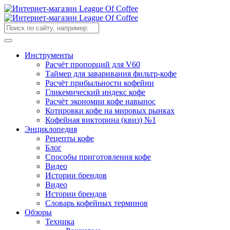
Инструменты
Расчёт пропорций для V60
Таймер для заваривания фильтр-кофе
Расчёт прибыльности кофейни
Гликемический индекс кофе
Расчёт экономии кофе навынос
Котировки кофе на мировых рынках
Кофейная викторина (квиз) №1
Энциклопедия
Рецепты кофе
Блог
Способы приготовления кофе
Видео
Истории брендов
Видео
Истории брендов
Словарь кофейных терминов
Обзоры
Техника