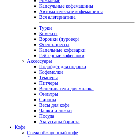
Рожковые
Капсульные кофемашины
Автоматические кофемашины
Вся альтернатива
Турки
Кемексы
Воронки (пуровер)
Френч-прессы
Капельные кофеварки
Гейзерные кофеварки
Аксессуары
Подойдёт для подарка
Кофемолки
Темперы
Питчеры
Вспениватели для молока
Фильтры
Сиропы
Весы для кофе
Чашки и ложки
Посуда
Аксуссары бариста
Кофе
Свежеобжаренный кофе