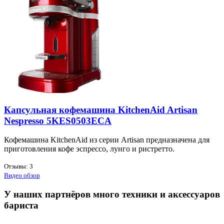
Капсульная кофемашина KitchenAid Artisan
Nespresso 5KES0503ECA
Ко­фе­ма­ши­на KitchenAid из се­рии Artisan пред­на­зна­че­на для
при­го­тов­ле­ния ко­фе эс­прес­со, лун­го и ри­стрет­то.
Отзывы: 3
Видео обзор
У наших партнёров много техники и аксессуаров
бариста