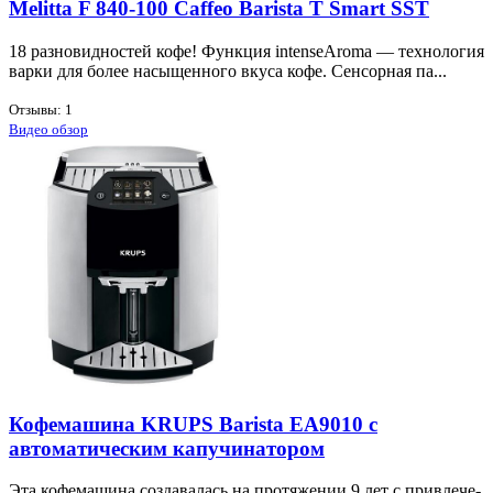
Melitta F 840-100 Caffeo Barista T Smart SST
18 раз­но­вид­но­стей ко­фе! Функ­ция intenseAroma — тех­но­ло­гия
вар­ки для бо­лее на­сы­щен­но­го вку­са ко­фе. Сен­сор­ная па...
Отзывы: 1
Видео обзор
Кофемашина KRUPS Barista EA9010 с
автоматическим капучинатором
Эта ко­фе­ма­ши­на со­зда­ва­лась на про­тя­же­нии 9 лет с при­вле­че­