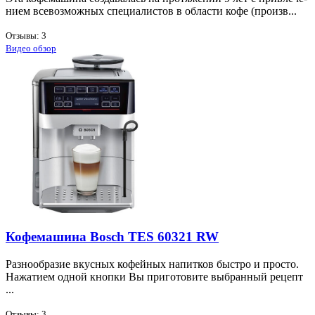
ни­ем все­воз­мож­ных спе­ци­а­ли­стов в об­ла­сти ко­фе (про­изв...
Отзывы: 3
Видео обзор
Кофемашина Bosch TES 60321 RW
Раз­но­об­ра­зие вкус­ных ко­фей­ных на­пит­ков быст­ро и про­сто.
На­жа­ти­ем од­ной кноп­ки Вы при­го­то­ви­те вы­бран­ный ре­цепт
...
Отзывы: 3