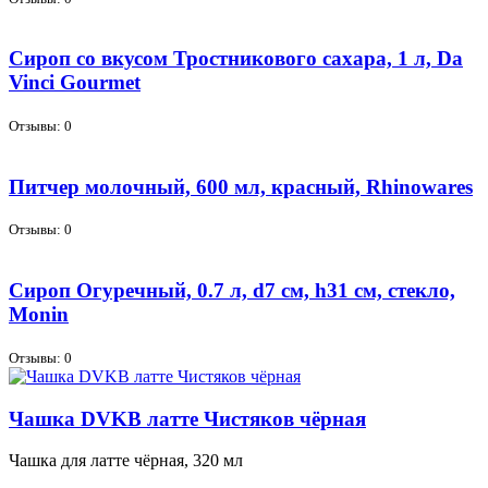
Сироп со вкусом Тростникового сахара, 1 л, Da
Vinci Gourmet
Отзывы: 0
Питчер молочный, 600 мл, красный, Rhinowares
Отзывы: 0
Сироп Огуречный, 0.7 л, d7 см, h31 см, стекло,
Monin
Отзывы: 0
Чашка DVKB латте Чистяков чёрная
Чаш­ка для лат­те чёр­ная, 320 мл