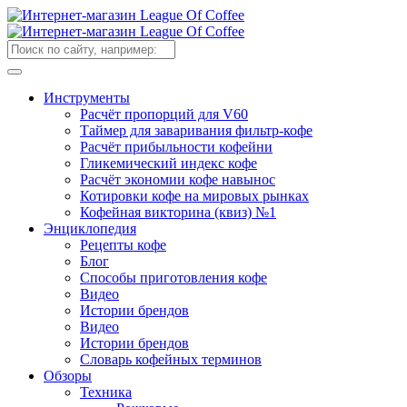
Инструменты
Расчёт пропорций для V60
Таймер для заваривания фильтр-кофе
Расчёт прибыльности кофейни
Гликемический индекс кофе
Расчёт экономии кофе навынос
Котировки кофе на мировых рынках
Кофейная викторина (квиз) №1
Энциклопедия
Рецепты кофе
Блог
Способы приготовления кофе
Видео
Истории брендов
Видео
Истории брендов
Словарь кофейных терминов
Обзоры
Техника