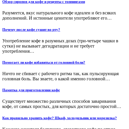
Обзор сиропов для кофе и рецепты с топпингами
Разумеется, вкус натурального кофе идеален и без всяких
дополнений. И истинные ценители употребляют его…
Почему после кофе сушит во рту?
Употребление кофе в разумных дозах (три-четыре чашки в
сутки) не вызывает дегидратации и не требует
употребления…
Помогает ли кофе избавиться от головной боли?
Ничто не сбивает с рабочего ритма так, как пульсирующая
головная боль. Вы знаете, о какой именно головной…
Памятка для приготовления кофе
Существует множество различных способов заваривания
кофе, от самых простых, для которых достаточно простой…
Как правильно хранить кофе? Шкаф, холодильник или морозилка?