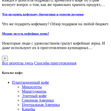
Каждого ценителя бодрящего, ароматного кофе по утрам
волнует вопрос о том, как же правильно хранить продукт,…
Что подарить кофеману: бюджетные и дорогие подарки
Что же подарить кофеману? Обзор подарков на любой бюджет.
Можно ли есть кофейные зерна?
Некоторые люди с удовольствием грызут кофейные зерна. И
даже используют их в приготовлении кулинарных…
×
Все рецепты здесь
Способы приготовления
Каталог кофе:
Плантационный кофе
Микролоты
Марагоджипы
Элитный кофе
Северная Америка
Центральная Америка
Карибы