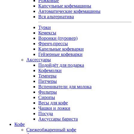
Рожковые
Капсульные кофемашины
Автоматические кофемашины
Вся альтернатива
Турки
Кемексы
Воронки (пуровер)
Френч-прессы
Капельные кофеварки
Гейзерные кофеварки
Аксессуары
Подойдёт для подарка
Кофемолки
Темперы
Питчеры
Вспениватели для молока
Фильтры
Сиропы
Весы для кофе
Чашки и ложки
Посуда
Аксуссары бариста
Кофе
Свежеобжаренный кофе