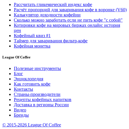
Рассчитать гликемический индекс кофе
Расчёт пропорций для заваривания кофе в воронке (V60)
Калькулятор доходности кофейни
Сколько можно заработать если не пить кофе "с собой"
Котировки кофе на мировых биржах онлайн: история
цен
Кофейный квиз #1
Таймер для заваривания фильтр-кофе
Кофейная монетка
League Of Coffee
Полезные инструменты
Блог
Энциклопедия
Как готовить кофе
Контакты
Страны-производители
Рецепты кофейных напитков
Доставка в регионы России
Видео
Бренды
© 2015-2026 League Of Coffee