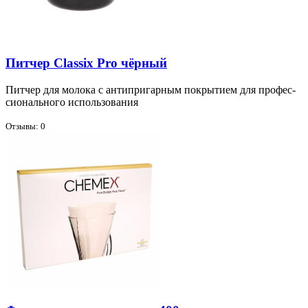
Питчер Classix Pro чёрный
Пит­чер для мо­ло­ка с ан­ти­при­гар­ным по­кры­ти­ем для про­фес­
сио­наль­но­го ис­поль­зо­ва­ния
Отзывы: 0