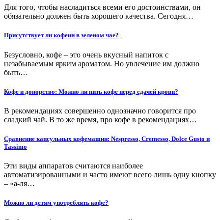
Для того, чтобы насладиться всеми его достоинствами, он
обязательно должен быть хорошего качества. Сегодня…
Присутствует ли кофеин в зеленом чае?
Безусловно, кофе – это очень вкусный напиток с
незабываемым ярким ароматом. Но увлечение им должно
быть…
Кофе и донорство: Можно ли пить кофе перед сдачей крови?
В рекомендациях совершенно однозначно говорится про
сладкий чай. В то же время, про кофе в рекомендациях…
Сравнение капсульных кофемашин: Nespresso, Cremesso, Dolce Gusto и
Tassimo
Эти виды аппаратов считаются наиболее
автоматизированными и часто имеют всего лишь одну кнопку
– «а-ля…
Можно ли детям употреблять кофе?