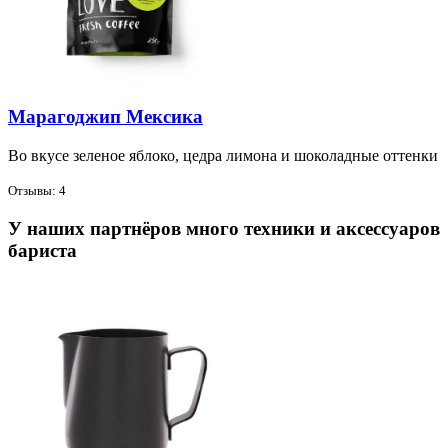
Марагоджип Мексика
Во вку­се зе­ле­ное яб­ло­ко, цед­ра ли­мо­на и шо­ко­лад­ные от­тен­ки
Отзывы: 4
У наших партнёров много техники и аксессуаров
бариста