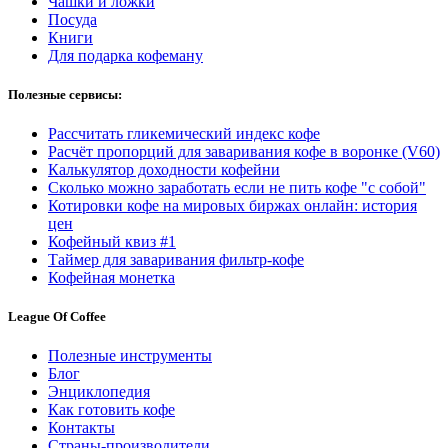
Чашки и ложки
Посуда
Книги
Для подарка кофеману
Полезные сервисы:
Рассчитать гликемический индекс кофе
Расчёт пропорций для заваривания кофе в воронке (V60)
Калькулятор доходности кофейни
Сколько можно заработать если не пить кофе "с собой"
Котировки кофе на мировых биржах онлайн: история
цен
Кофейный квиз #1
Таймер для заваривания фильтр-кофе
Кофейная монетка
League Of Coffee
Полезные инструменты
Блог
Энциклопедия
Как готовить кофе
Контакты
Страны-производители