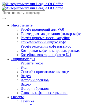
Инструменты
Расчёт пропорций для V60
Таймер для заваривания фильтр-кофе
Расчёт прибыльности кофейни
Гликемический индекс кофе
Расчёт экономии кофе навынос
Котировки кофе на мировых рынках
Кофейная викторина (квиз) №1
Энциклопедия
Рецепты кофе
Блог
Способы приготовления кофе
Видео
Истории брендов
Видео
Истории брендов
Словарь кофейных терминов
Обзоры
Техника