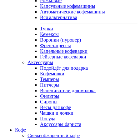
Рожковые
Капсульные кофемашины
Автоматические кофемашины
Вся альтернатива
Турки
Кемексы
Воронки (пуровер)
Френч-прессы
Капельные кофеварки
Гейзерные кофеварки
Аксессуары
Подойдёт для подарка
Кофемолки
Темперы
Питчеры
Вспениватели для молока
Фильтры
Сиропы
Весы для кофе
Чашки и ложки
Посуда
Аксуссары бариста
Кофе
Свежеобжаренный кофе