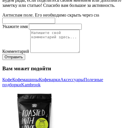
Будем рады, если поделитесь своим мнением или дополните
заметку или статью! Спасибо вам большое за активность.
Антиспам поле. Его необходимо скрыть через css
Укажите имя
Комментарий
Отправить
Вам может подойти
Кофе
Кофемашины
Кофеварки
Аксессуары
Полезные
подборки
Kambrook