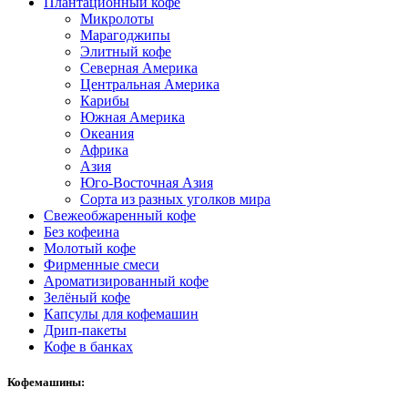
Плантационный кофе
Микролоты
Марагоджипы
Элитный кофе
Северная Америка
Центральная Америка
Карибы
Южная Америка
Океания
Африка
Азия
Юго-Восточная Азия
Сорта из разных уголков мира
Свежеобжаренный кофе
Без кофеина
Молотый кофе
Фирменные смеси
Ароматизированный кофе
Зелёный кофе
Капсулы для кофемашин
Дрип-пакеты
Кофе в банках
Кофемашины: