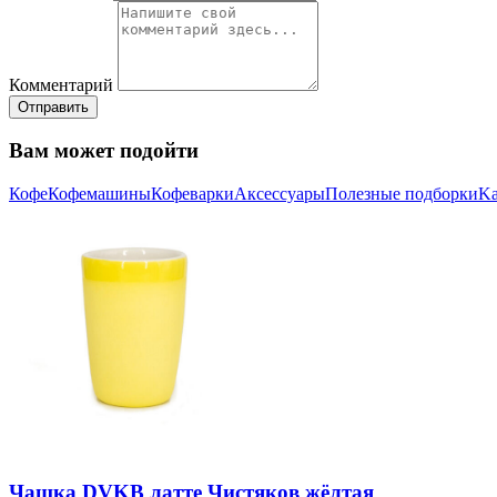
Комментарий
Отправить
Вам может подойти
Кофе
Кофемашины
Кофеварки
Аксессуары
Полезные подборки
Ka
Чашка DVKB латте Чистяков жёлтая