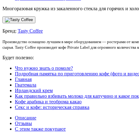
Многоразовая кружка из закаленного стекла для горячих и хол
Бренд:
Tasty Coffee
Производство оснащено лучшим в мире оборудованием — ростерами от компа
сырья. Tasty Coffee производит кофе Private Label для огромного количеств
Будет полезно:
Что нужно знать о помоле?
Подробная памятка по приготовлению кофе (фото и виде
Главная
Гватемала
Ирландский крем
Как правильно взбивать молоко для капучино и какое по
Кофе арабика и теоброма какао
Секс и кофе: историческая справка
Описание
Отзывы
С этим также покупают