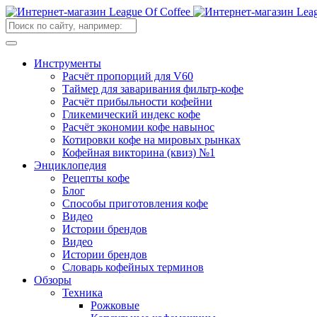
Инструменты
Расчёт пропорций для V60
Таймер для заваривания фильтр-кофе
Расчёт прибыльности кофейни
Гликемический индекс кофе
Расчёт экономии кофе навынос
Котировки кофе на мировых рынках
Кофейная викторина (квиз) №1
Энциклопедия
Рецепты кофе
Блог
Способы приготовления кофе
Видео
Истории брендов
Видео
Истории брендов
Словарь кофейных терминов
Обзоры
Техника
Рожковые