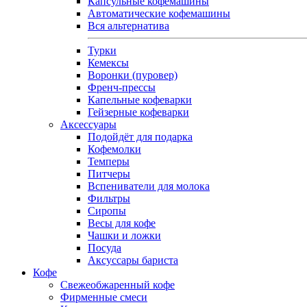
Капсульные кофемашины
Автоматические кофемашины
Вся альтернатива
Турки
Кемексы
Воронки (пуровер)
Френч-прессы
Капельные кофеварки
Гейзерные кофеварки
Аксессуары
Подойдёт для подарка
Кофемолки
Темперы
Питчеры
Вспениватели для молока
Фильтры
Сиропы
Весы для кофе
Чашки и ложки
Посуда
Аксуссары бариста
Кофе
Свежеобжаренный кофе
Фирменные смеси