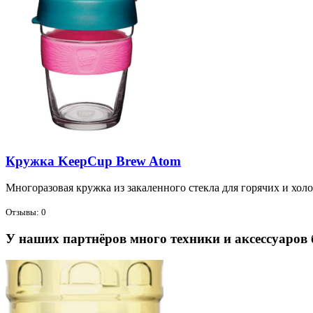
Кружка KeepCup Brew Atom
Мно­го­ра­зо­вая круж­ка из за­ка­лен­но­го стек­ла для го­ря­чих и хо­
Отзывы: 0
У наших партнёров много техники и аксессуаров 