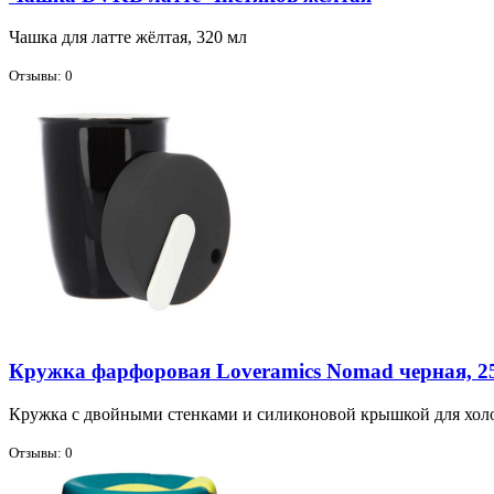
Чаш­ка для лат­те жёл­тая, 320 мл
Отзывы: 0
Кружка фарфоровая Loveramics Nomad черная, 2
Круж­ка с двой­ны­ми стен­ка­ми и си­ли­ко­но­вой крыш­кой для хо­ло
Отзывы: 0