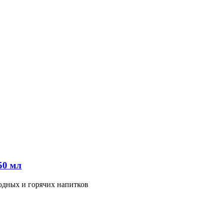
50 мл
д­ных и го­ря­чих на­пит­ков