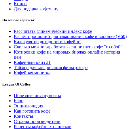
Книги
Для подарка кофеману
Полезные сервисы:
Рассчитать гликемический индекс кофе
Расчёт пропорций для заваривания кофе в воронке (V60)
Калькулятор доходности кофейни
Сколько можно заработать если не пить кофе "с собой"
Котировки кофе на мировых биржах онлайн: история
цен
Кофейный квиз #1
Таймер для заваривания фильтр-кофе
Кофейная монетка
League Of Coffee
Полезные инструменты
Блог
Энциклопедия
Как готовить кофе
Контакты
Страны-производители
Рецепты кофейных напитков