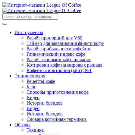
Инструменты
Расчёт пропорций для V60
Таймер для заваривания фильтр-кофе
Расчёт прибыльности кофейни
Гликемический индекс кофе
Расчёт экономии кофе навынос
Котировки кофе на мировых рынках
Кофейная викторина (квиз) №1
Энциклопедия
Рецепты кофе
Блог
Способы приготовления кофе
Видео
Истории брендов
Видео
Истории брендов
Словарь кофейных терминов
Обзоры
Техника