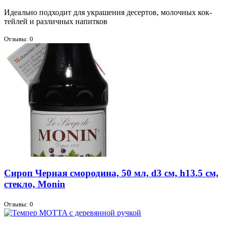
Иде­аль­но под­хо­дит для укра­ше­ния де­сер­тов, мо­лоч­ных кок­
тей­лей и раз­лич­ных на­пит­ков
Отзывы: 0
Сироп Черная смородина, 50 мл, d3 см, h13.5 см,
стекло, Monin
Отзывы: 0