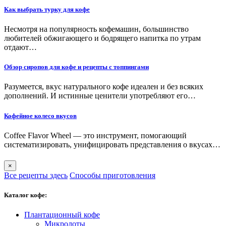
Как выбрать турку для кофе
Несмотря на популярность кофемашин, большинство
любителей обжигающего и бодрящего напитка по утрам
отдают…
Обзор сиропов для кофе и рецепты с топпингами
Разумеется, вкус натурального кофе идеален и без всяких
дополнений. И истинные ценители употребляют его…
Кофейное колесо вкусов
Coffee Flavor Wheel — это инструмент, помогающий
систематизировать, унифицировать представления о вкусах…
×
Все рецепты здесь
Способы приготовления
Каталог кофе:
Плантационный кофе
Микролоты