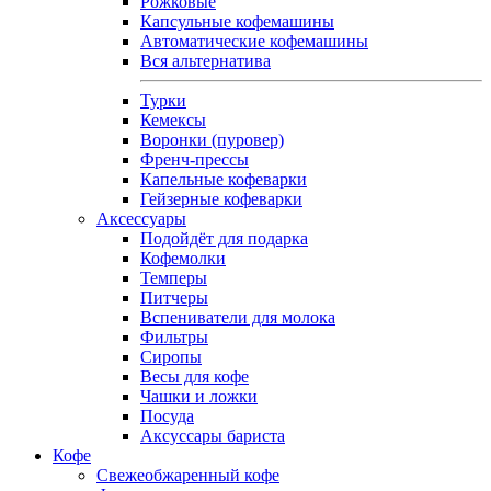
Рожковые
Капсульные кофемашины
Автоматические кофемашины
Вся альтернатива
Турки
Кемексы
Воронки (пуровер)
Френч-прессы
Капельные кофеварки
Гейзерные кофеварки
Аксессуары
Подойдёт для подарка
Кофемолки
Темперы
Питчеры
Вспениватели для молока
Фильтры
Сиропы
Весы для кофе
Чашки и ложки
Посуда
Аксуссары бариста
Кофе
Свежеобжаренный кофе