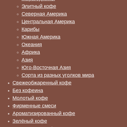
Элитный кофе
Северная Америка
Центральная Америка
Карибы
Южная Америка
Океания
Африка
Азия
Юго-Восточная Азия
Сорта из разных уголков мира
Свежеобжаренный кофе
Без кофеина
Молотый кофе
Фирменные смеси
Ароматизированный кофе
Зелёный кофе